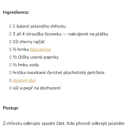
Ingredience:
1 balení zeleného chřestu
3 až 4 stroužky česneku — nakrájené na plátky
10 cherry rajčat
⅓ hrnku
balsamica
½ lžičky uzené papriky
½ hnku vody
hrstka nasekané čerstvé plocholisté petržele
olivový olej
sůl a pepř na dochucení
Postup:
Z chřestu odkrojte spodní část. Kde přesně odkrojit poznáte