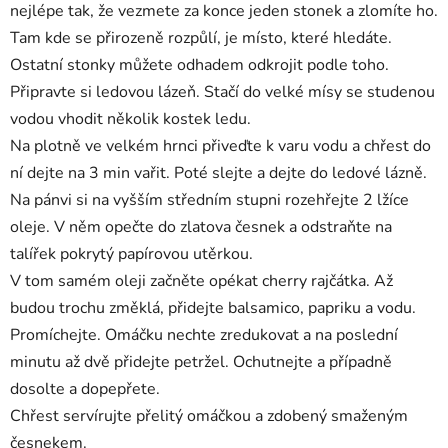
nejlépe tak, že vezmete za konce jeden stonek a zlomíte ho.
Tam kde se přirozeně rozpůlí, je místo, které hledáte.
Ostatní stonky můžete odhadem odkrojit podle toho.
Připravte si ledovou lázeň. Stačí do velké mísy se studenou
vodou vhodit několik kostek ledu.
Na plotně ve velkém hrnci přiveďte k varu vodu a chřest do
ní dejte na 3 min vařit. Poté slejte a dejte do ledové lázně.
Na pánvi si na vyšším středním stupni rozehřejte 2 lžíce
oleje. V něm opečte do zlatova česnek a odstraňte na
talířek pokrytý papírovou utěrkou.
V tom samém oleji začněte opékat cherry rajčátka. Až
budou trochu změklá, přidejte balsamico, papriku a vodu.
Promíchejte. Omáčku nechte zredukovat a na poslední
minutu až dvě přidejte petržel. Ochutnejte a případně
dosolte a dopepřete.
Chřest servírujte přelitý omáčkou a zdobený smaženým
česnekem.