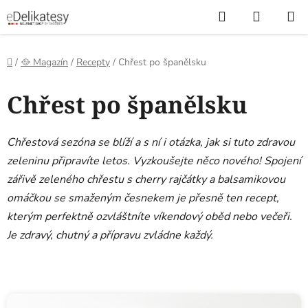
Přejít
Hledat
NÁKUP
na
KOŠÍK
obsah
Domů
/
🥘 Magazín
/
Recepty
/
Chřest po španělsku
Chřest po španělsku
Chřestová sezóna se blíží a s ní i otázka, jak si tuto zdravou
zeleninu připravíte letos. Vyzkoušejte něco nového! Spojení
zářivě zeleného chřestu s cherry rajčátky a balsamikovou
omáčkou se smaženým česnekem je přesně ten recept,
kterým perfektně ozvláštníte víkendový oběd nebo večeři.
Je zdravý, chutný a přípravu zvládne každý.