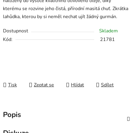
naložený do vysoce kvalitního olivového oleje, díky
kterému se rozvine jeho čistá, přírodní masitá chuť. Zkrátka
lahůdka, kterou by si neměl nechat ujít žádný gurmán.
Dostupnost
Skladem
Kód:
21781
Tisk
Zeptat se
Hlídat
Sdílet
Popis