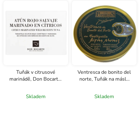
Tuňák v citrusové
Ventresca de bonito del
marinádě, Don Bocarte,
norte, Tuňák na másle
120g
Airas Moniz, Los
Peperetes, 120g
Skladem
Skladem