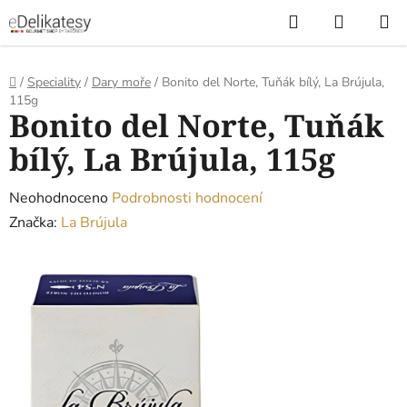
Přejít
Hledat
NÁKUP
na
KOŠÍK
obsah
Domů
/
Speciality
/
Dary moře
/
Bonito del Norte, Tuňák bílý, La Brújula,
115g
Bonito del Norte, Tuňák
bílý, La Brújula, 115g
Průměrné
Neohodnoceno
Podrobnosti hodnocení
hodnocení
Značka:
La Brújula
produktu
je
0,0
z
5
hvězdiček.