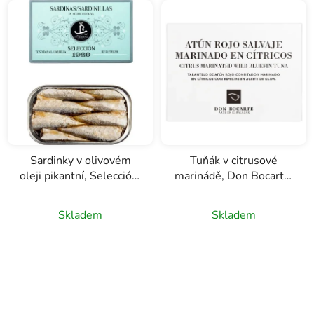
Sardinky v olivovém
Tuňák v citrusové
oleji pikantní, Selección,
marinádě, Don Bocarte,
Real Conservera
120g
Española, 125g
Skladem
Skladem