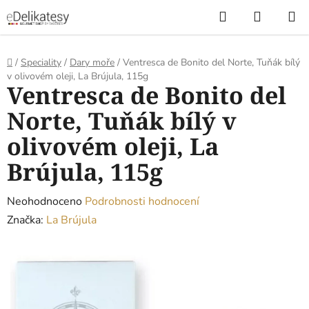
Přejít
Hledat
NÁKUP
na
KOŠÍK
obsah
Domů
/
Speciality
/
Dary moře
/
Ventresca de Bonito del Norte, Tuňák bílý
v olivovém oleji, La Brújula, 115g
Ventresca de Bonito del
Norte, Tuňák bílý v
olivovém oleji, La
Brújula, 115g
Průměrné
Neohodnoceno
Podrobnosti hodnocení
hodnocení
Značka:
La Brújula
produktu
je
0,0
z