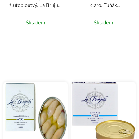
žlutoploutvý, La Brujula
claro, Tuňák
110g
žlutoploutvý v olivovém
oleji, La Brújula, 110g
Skladem
Skladem