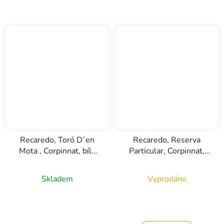
Recaredo, Toró D´en
Recaredo, Reserva
Mota , Corpinnat, bílé
Particular, Corpinnat,
šumivé víno, 0,75l
bílé šumivé víno, 0,75l
Průměrné
Skladem
Vyprodáno
hodnocení
produktu
je