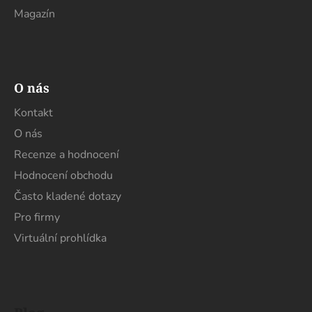
p
Magazín
i
s
u
O nás
Kontakt
O nás
Recenze a hodnocení
Hodnocení obchodu
Často kladené dotazy
Pro firmy
Virtuální prohlídka