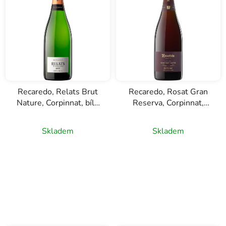
í
p
r
o
d
u
k
Recaredo, Relats Brut
Recaredo, Rosat Gran
t
Nature, Corpinnat, bílé
Reserva, Corpinnat,
ů
šumivé víno, 0,75l
růžové šumivé víno,
0,75l
Skladem
Skladem