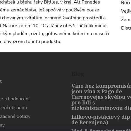
acházejí u břehu řeky Bitlles, v kraji Alt Penedès
Ročn
kému zemědělství, jež spočívá v používání pouze
Veli
či chovaným zvířatům, ochraně životního prostředí a
Zem
 Nature kolem 10 ° C a láhev otevřít několik minut
Dist
ským plodům, rizotu, grilovanému kuřecímu masu či
m dovozcem tohoto produktu.
s
Blog
t
Víno bez kompromisů:
jsou vína z Pago de
Carraovejas skvělou 
e a hodnocení
pro lidi s
ení obchodu
nízkohistaminovou di
kladené dotazy
Lilkovo-pistáciový dip
de Berenjena)
rmy