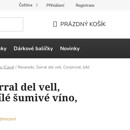
Čeština
Přihlášení
Registrace
PRÁZDNÝ KOŠÍK
NÁKUPNÍ
KOŠÍK
ňky
Dárkové balíčky
Novinky
a (Cava)
/
Recaredo, Serral del vell, Corpinnat, bílé
ral del vell,
ílé šumivé víno,
dnocení