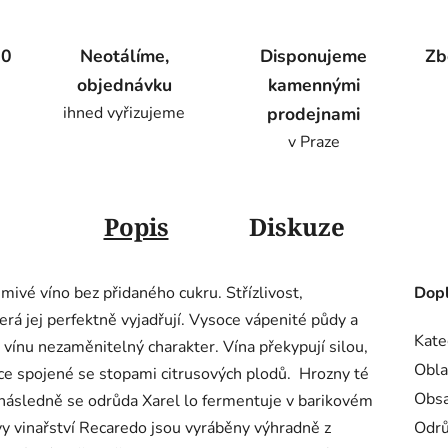
00
Neotálíme,
Disponujeme
Zb
objednávku
kamennými
ihned vyřizujeme
prodejnami
v Praze
Popis
Diskuze
mivé víno bez přidaného cukru. Střízlivost,
Dopl
terá jej perfektně vyjadřují. Vysoce vápenité půdy a
Kate
 vínu nezaměnitelný charakter. Vína překypují silou,
Obla
ovoce spojené se stopami citrusových plodů. Hrozny té
Obsa
a následně se odrůda Xarel lo fermentuje v barikovém
avy vinařství Recaredo jsou vyráběny výhradně z
Odr