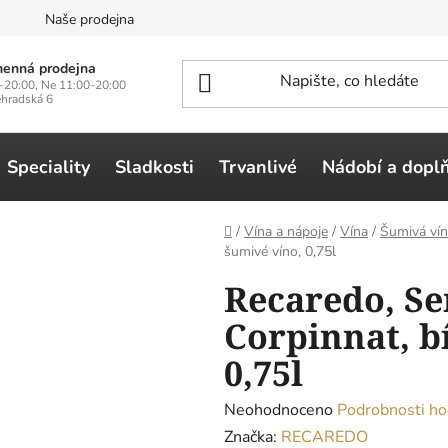
n
Naše prodejna
enná prodejna
-20:00, Ne 11:00-20:00
ehradská 6
Speciality
Sladkosti
Trvanlivé
Nádobí a dopl
Domů
/
Vína a nápoje
/
Vína
/
Šumivá vín
šumivé víno, 0,75l
Recaredo, Ser
Corpinnat, b
0,75l
Průměrné
Neohodnoceno
Podrobnosti ho
hodnocení
Značka:
RECAREDO