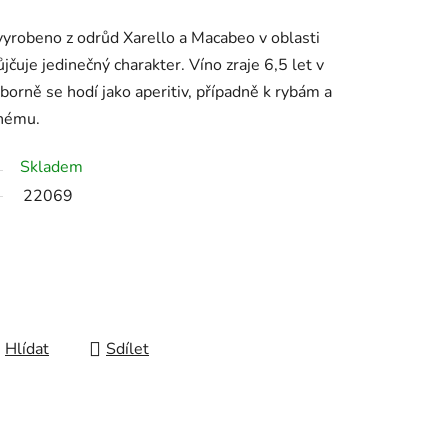
yrobeno z odrůd Xarello a Macabeo v oblasti
ůjčuje jedinečný charakter. Víno zraje 6,5 let v
borně se hodí jako aperitiv, případně k rybám a
enému.
Skladem
22069
Hlídat
Sdílet