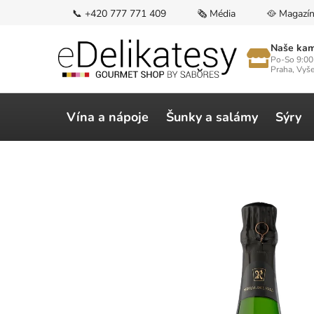
Přejít
📞 +420 777 771 409
🗞️ Média
🥘 Magazí
na
obsah
Naše kam
Po-So 9:00
Praha, Vyš
Vína a nápoje
Šunky a salámy
Sýry