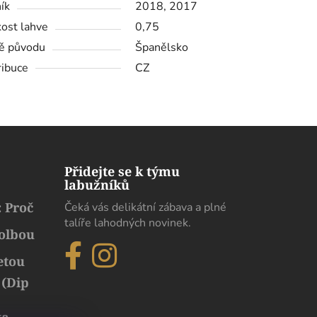
ík
2018, 2017
kost lahve
0,75
ě původu
Španělsko
ribuce
CZ
Přidejte se k týmu
labužníků
 Proč
Čeká vás delikátní zábava a plné
talíře lahodných novinek.
volbou
etou
 (Dip