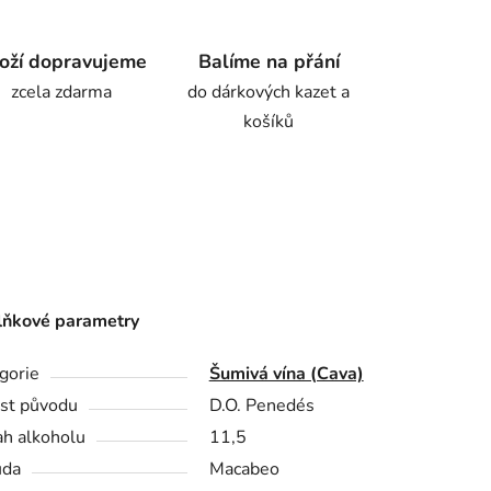
oží dopravujeme
Balíme na přání
zcela zdarma
do dárkových kazet a
košíků
ňkové parametry
gorie
Šumivá vína (Cava)
st původu
D.O. Penedés
h alkoholu
11,5
ůda
Macabeo