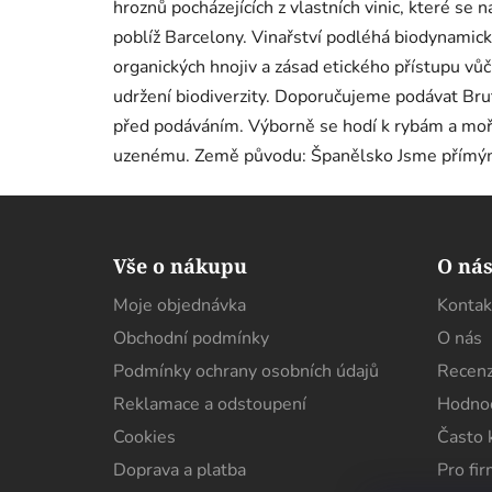
hroznů pocházejících z vlastních vinic, které se n
poblíž Barcelony. Vinařství podléhá biodynamic
organických hnojiv a zásad etického přístupu vů
udržení biodiverzity. Doporučujeme podávat Brut
před podáváním. Výborně se hodí k rybám a moř
uzenému. Země původu: Španělsko Jsme přímý
Z
á
Vše o nákupu
O ná
p
Moje objednávka
Kontak
a
Obchodní podmínky
O nás
t
í
Podmínky ochrany osobních údajů
Recenz
Reklamace a odstoupení
Hodnoc
Cookies
Často 
Doprava a platba
Pro fi