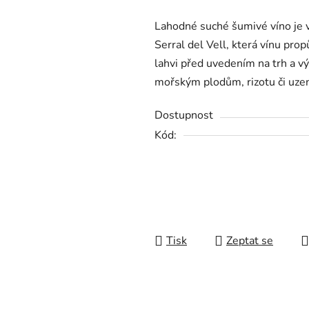
produktu
Lahodné suché šumivé víno je v
je
Serral del Vell, která vínu prop
0,0
lahvi před uvedením na trh a vý
z
mořským plodům, rizotu či uz
5
hvězdiček.
Dostupnost
Kód:
Tisk
Zeptat se