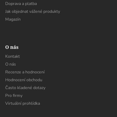
y
Doprava a platba
v
Jak objednat vážené produkty
ý
p
Magazín
i
s
u
O nás
Kontakt
O nás
Recenze a hodnocení
Hodnocení obchodu
Často kladené dotazy
Pro firmy
Virtuální prohlídka