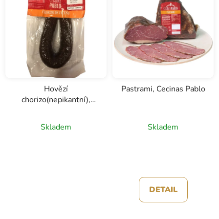
í
p
r
o
d
u
k
Hovězí
Pastrami, Cecinas Pablo
t
chorizo(nepikantní),
ů
Cecinas Pablo, 250g
Skladem
Skladem
DETAIL