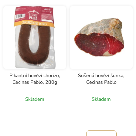
Pikantní hovězí chorizo,
Sušená hovězí šunka,
Cecinas Pablo, 280g
Cecinas Pablo
Průměrné
Skladem
Skladem
hodnocení
produktu
je
5,0
z