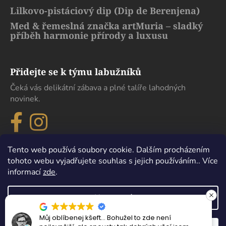
Lilkovo-pistáciový dip (Dip de Berenjena)
Med & řemeslná značka artMuria – sladký
příběh harmonie přírody a luxusu
Přidejte se k týmu labužníků
Čeká vás delikátní zábava a plné talíře lahodných
novinek.
Tento web používá soubory cookie. Dalším procházením
tohoto webu vyjadřujete souhlas s jejich používáním.. Více
informací
zde
.
Nastavení
Můj oblíbenej kšeft… Bohužel to zde není
Vytvořil Shoptet