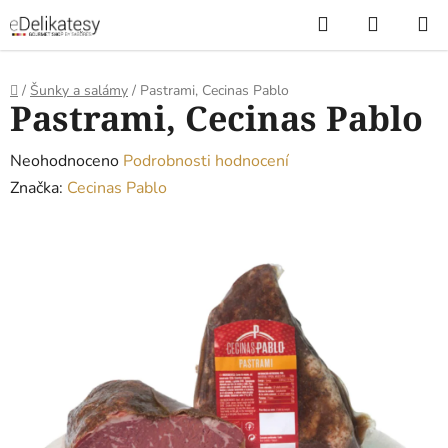
Přejít
Hledat
NÁKUP
na
KOŠÍK
obsah
Domů
/
Šunky a salámy
/
Pastrami, Cecinas Pablo
Pastrami, Cecinas Pablo
Průměrné
Neohodnoceno
Podrobnosti hodnocení
hodnocení
Značka:
Cecinas Pablo
produktu
je
0,0
z
5
hvězdiček.