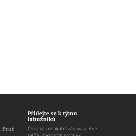
Přidejte se k týmu
labužníků
 Proč
Čeká vás delikátní zábava a plné
talíře lahodných novinek.