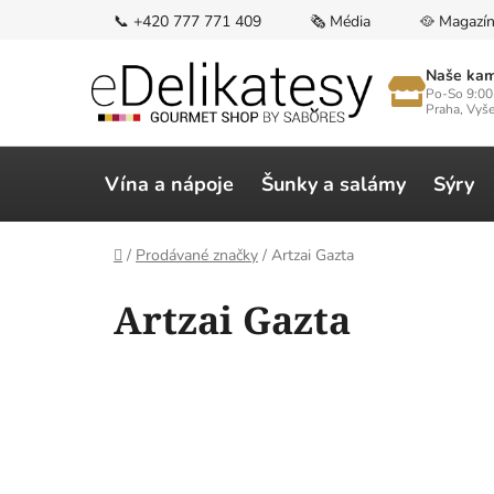
Přejít
📞 +420 777 771 409
🗞️ Média
🥘 Magazí
na
obsah
Naše kam
Po-So 9:00
Praha, Vyš
Vína a nápoje
Šunky a salámy
Sýry
Domů
/
Prodávané značky
/
Artzai Gazta
V
Artzai Gazta
ý
p
i
s
p
r