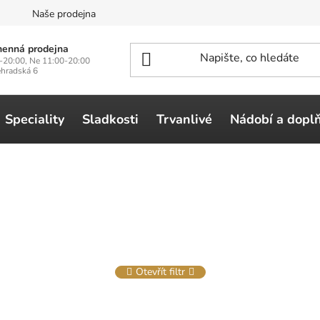
n
Naše prodejna
enná prodejna
-20:00, Ne 11:00-20:00
ehradská 6
Speciality
Sladkosti
Trvanlivé
Nádobí a dopl
Otevřít filtr