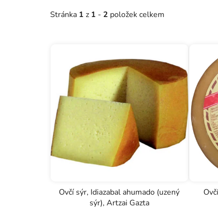
o
Stránka
1
z
1
-
2
položek celkem
d
u
k
t
ů
Ovčí sýr, Idiazabal ahumado (uzený
Ovčí
sýr), Artzai Gazta