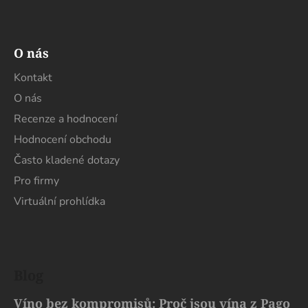
s
u
O nás
Kontakt
O nás
Recenze a hodnocení
Hodnocení obchodu
Často kladené dotazy
Pro firmy
Virtuální prohlídka
Blog
Víno bez kompromisů: Proč jsou vína z Pago