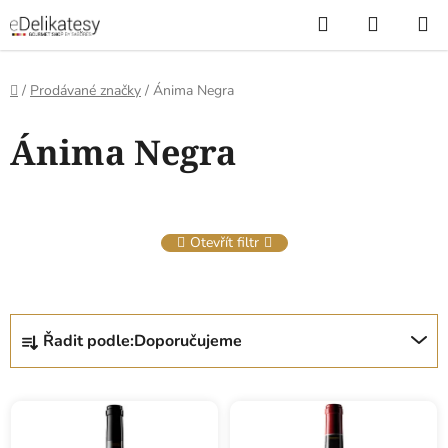
Přejít
Hledat
NÁKUP
na
KOŠÍK
obsah
Domů
/
Prodávané značky
/
Ánima Negra
V
Ánima Negra
ý
p
i
s
Otevřít filtr
p
r
o
Ř
d
Řadit podle:
Doporučujeme
a
u
z
k
e
t
n
ů