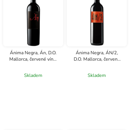
í
p
r
o
d
u
k
Ánima Negra, Án, D.O.
Ánima Negra, ÁN/2,
t
Mallorca, červené víno,
D.O. Mallorca, červené
ů
0,75l
víno, 0,75l
Skladem
Skladem