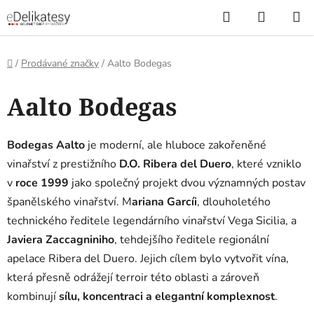
Přejít
Hledat
NÁKUP
na
KOŠÍK
obsah
Domů
/
Prodávané značky
/
Aalto Bodegas
V
Aalto Bodegas
ý
p
i
Bodegas Aalto
je moderní, ale hluboce zakořeněné
s
vinařství z prestižního
D.O. Ribera del Duero
, které vzniklo
p
v
roce 1999
jako společný projekt dvou významných postav
r
španělského vinařství. M
ariana Garcíi
, dlouholetého
o
technického ředitele legendárního vinařství Vega Sicilia, a
d
Javiera Zaccagniniho
, tehdejšího ředitele regionální
u
apelace Ribera del Duero. Jejich cílem bylo vytvořit vína,
k
která přesně odrážejí terroir této oblasti a zároveň
t
kombinují
sílu, koncentraci a elegantní komplexnost
.
ů