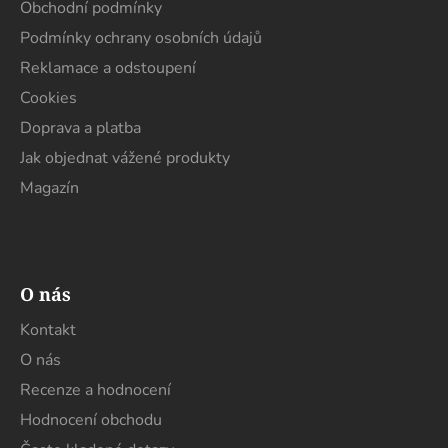
t
í
Obchodní podmínky
í
p
Podmínky ochrany osobních údajů
r
Reklamace a odstoupení
v
k
Cookies
y
Doprava a platba
v
Jak objednat vážené produkty
ý
p
Magazín
i
s
u
O nás
Kontakt
O nás
Recenze a hodnocení
Hodnocení obchodu