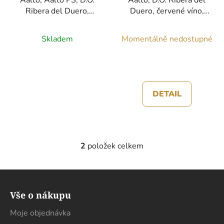
t
Ribera del Duero,
Duero, červené víno,
ů
červené víno, 0,75l
0,75l
Skladem
Momentálně nedostupné
DETAIL
2
položek celkem
O
v
l
Z
á
á
d
Vše o nákupu
p
a
a
Moje objednávka
c