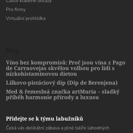
Často kladené dotazy
Pro firmy
Virtuální prohlídka
Blog
Víno bez kompromisů: Proč jsou vína z Pago
de Carraovejas skvělou volbou pro lidi s
nízkohistaminovou dietou
Lilkovo-pistáciový dip (Dip de Berenjena)
Med & řemeslná značka artMuria – sladký
příběh harmonie přírody a luxusu
Přidejte se k týmu labužníků
Čeká vás delikátní zábava a plné talíře lahodných