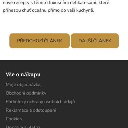
nové recepty s těmito luxusními delikatesami, které
přinesou chuť oceánu přímo do vaší kuchyně.
PŘEDCHOZÍ ČLÁNEK
DALŠÍ ČLÁNEK
Z
á
Vše o nákupu
p
a
Moje objednávka
t
Obchodní podmínky
í
Podmínky ochrany osobních údajů
Reklamace a odstoupení
Cookies
Doprava a platba