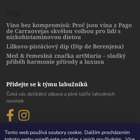
Blog
Víno bez kompromisů: Proč jsou vína z Pago
de Carraovejas skvělou volbou pro lidi s
nízkohistaminovou dietou
Lilkovo-pistáciový dip (Dip de Berenjena)
Med & řemeslná značka artMuria – sladký
příběh harmonie přírody a luxusu
Přidejte se k týmu labužníků
Čeká vás delikátní zábava a plné talíře lahodných
novinek.
Tento web používá soubory cookie. Dalším procházením
tohoto webu vyjadřujete souhlas s jejich používáním.. Více