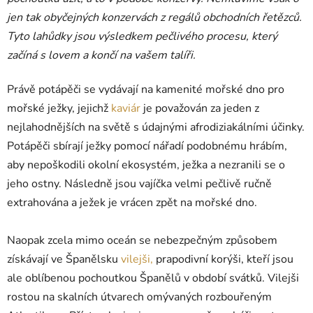
jen tak obyčejných konzervách z regálů obchodních řetězců.
Tyto lahůdky jsou výsledkem pečlivého procesu, který
začíná s lovem a končí na vašem talíři.
Právě potápěči se vydávají na kamenité mořské dno pro
mořské ježky, jejichž
kaviár
je považován za jeden z
nejlahodnějších na světě s údajnými afrodiziakálními účinky.
Potápěči sbírají ježky pomocí nářadí podobnému hrábím,
aby nepoškodili okolní ekosystém, ježka a nezranili se o
jeho ostny. Následně jsou vajíčka velmi pečlivě ručně
extrahována a ježek je vrácen zpět na mořské dno.
Naopak zcela mimo oceán se nebezpečným způsobem
získávají ve Španělsku
vilejši,
prapodivní korýši, kteří jsou
ale oblíbenou pochoutkou Španělů v období svátků. Vilejši
rostou na skalních útvarech omývaných rozbouřeným