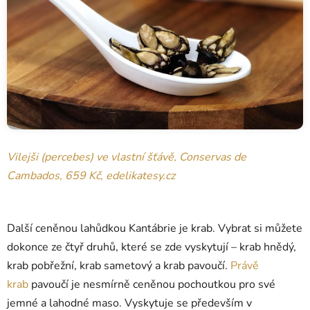
Vilejši (percebes) ve vlastní šťávě, Conservas de
Cambados, 659 Kč, edelikatesy.cz
Další ceněnou lahůdkou Kantábrie je krab. Vybrat si můžete
dokonce ze čtyř druhů, které se zde vyskytují – krab hnědý,
krab pobřežní, krab sametový a krab pavoučí.
Právě
krab
pavoučí je nesmírně ceněnou pochoutkou pro své
jemné a lahodné maso. Vyskytuje se především v