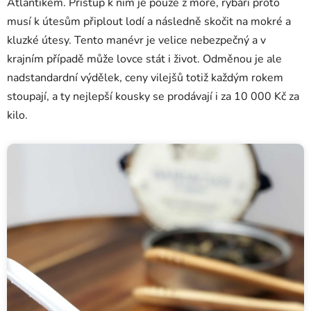
Atlantikem. Přístup k nim je pouze z moře, rybáři proto
musí k útesům připlout lodí a následně skočit na mokré a
kluzké útesy. Tento manévr je velice nebezpečný a v
krajním případě může lovce stát i život. Odměnou je ale
nadstandardní výdělek, ceny vilejšů totiž každým rokem
stoupají, a ty nejlepší kousky se prodávají i za 10 000 Kč za
kilo.