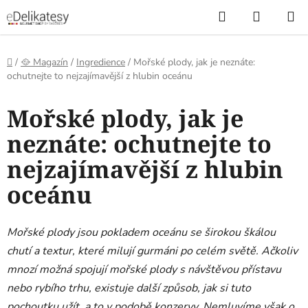
Přejít
Hledat
NÁKUP
na
KOŠÍK
obsah
Domů
/
🥘 Magazín
/
Ingredience
/
Mořské plody, jak je neznáte:
ochutnejte to nejzajímavější z hlubin oceánu
Mořské plody, jak je
neznáte: ochutnejte to
nejzajímavější z hlubin
oceánu
Mořské plody jsou pokladem oceánu se širokou škálou
chutí a textur, které milují gurmáni po celém světě. Ačkoliv
mnozí možná spojují mořské plody s návštěvou přístavu
nebo rybího trhu, existuje další způsob, jak si tuto
pochoutku užít, a to v podobě konzervy. Nemluvíme však o