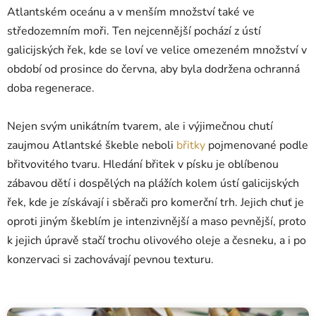
Atlantském oceánu a v menším množství také ve
středozemním moři. Ten nejcennější pochází z ústí
galicijských řek, kde se loví ve velice omezeném množství v
období od prosince do června, aby byla dodržena ochranná
doba regenerace.
Nejen svým unikátním tvarem, ale i výjimečnou chutí
zaujmou Atlantské škeble neboli
břitky
pojmenované podle
břitvovitého tvaru. Hledání břitek v písku je oblíbenou
zábavou dětí i dospělých na plážích kolem ústí galicijských
řek, kde je získávají i sběrači pro komerční trh. Jejich chuť je
oproti jiným škeblím je intenzivnější a maso pevnější, proto
k jejich úpravě stačí trochu olivového oleje a česneku, a i po
konzervaci si zachovávají pevnou texturu.