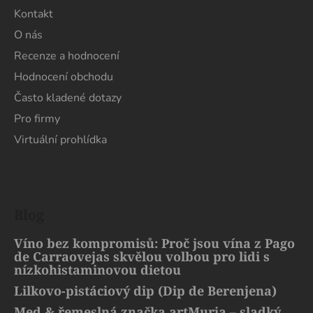
Kontakt
O nás
Recenze a hodnocení
Hodnocení obchodu
Často kladené dotazy
Pro firmy
Virtuální prohlídka
Blog
Víno bez kompromisů: Proč jsou vína z Pago
de Carraovejas skvělou volbou pro lidi s
nízkohistaminovou dietou
Lilkovo-pistáciový dip (Dip de Berenjena)
Med & řemeslná značka artMuria – sladký