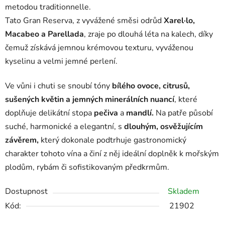
metodou traditionnelle.
Tato Gran Reserva, z vyvážené směsi odrůd
Xarel·lo,
Macabeo a Parellada
, zraje po dlouhá léta na kalech, díky
čemuž získává jemnou krémovou texturu, vyváženou
kyselinu a velmi jemné perlení.
Ve vůni i chuti se snoubí tóny
bílého ovoce, citrusů,
sušených květin a jemných minerálních nuancí
, které
doplňuje delikátní stopa
pečiva
a
mandlí.
Na patře působí
suché, harmonické a elegantní, s
dlouhým, osvěžujícím
závěrem,
který dokonale podtrhuje gastronomický
charakter tohoto vína a činí z něj ideální doplněk k mořským
plodům, rybám či sofistikovaným předkrmům.
Dostupnost
Skladem
Kód:
21902