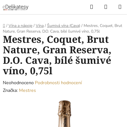
Přejít
Hledat
NÁKUP
na
KOŠÍK
obsah
Domů
/
Vína a nápoje
/
Vína
/
Šumivá vína (Cava)
/
Mestres, Coquet, Brut
Nature, Gran Reserva, D.O. Cava, bílé šumivé víno, 0,75l
Mestres, Coquet, Brut
Nature, Gran Reserva,
D.O. Cava, bílé šumivé
víno, 0,75l
Průměrné
Neohodnoceno
Podrobnosti hodnocení
hodnocení
Značka:
Mestres
produktu
je
0,0
z