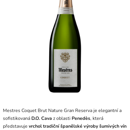
5
hvězdiček.
Mestres Coquet Brut Nature Gran Reserva je elegantní a
sofistikovaná
D.O. Cava
z oblasti
Penedès
, která
představuje
vrchol tradiční španělské výroby šumivých vín