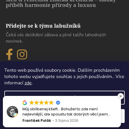
příběh harmonie přírody a luxusu
Přidejte se k týmu labužníků
Čeká vás delikátní zábava a plné talíře lahodných
novinek.
Tento web používá soubory cookie. Dalším procházením
tohoto webu vyjadřujete souhlas s jejich používáním.. Více
informací
zde
.
Nastavení
Můj oblíbenej kšeft… Bohužel to zde není
Vytvořil Shoptet
nejlevnější, ale spoustu tak dobrých věcí jsem
Odmítnout
Souhlasím
Copyright 2026
eDelikatesy
. Všechna práva vyhrazena.
nejedl ani v samotném Španělsku.
František Polák
3 Srpna 2026
Upravit nastavení cookies