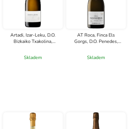
Artadi, Izar-Leku, D.O.
AT Roca, Finca Els
Bizkaiko Txakolina,
Gorgs, D.O. Penedes,
Cava, bílé šumivé víno,
Cava, bílé šumivé víno,
0,75l
0,75l
Skladem
Skladem