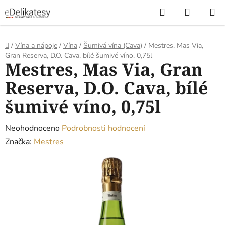
Přejít
Hledat
NÁKUP
na
KOŠÍK
obsah
Domů
/
Vína a nápoje
/
Vína
/
Šumivá vína (Cava)
/
Mestres, Mas Via,
Gran Reserva, D.O. Cava, bílé šumivé víno, 0,75l
Mestres, Mas Via, Gran
Reserva, D.O. Cava, bílé
šumivé víno, 0,75l
Průměrné
Neohodnoceno
Podrobnosti hodnocení
hodnocení
Značka:
Mestres
produktu
je
0,0
z
5
hvězdiček.