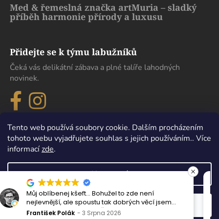
Med & řemeslná značka artMuria – sladký
příběh harmonie přírody a luxusu
Přidejte se k týmu labužníků
Čeká vás delikátní zábava a plné talíře lahodných
novinek.
Tento web používá soubory cookie. Dalším procházením
tohoto webu vyjadřujete souhlas s jejich používáním.. Více
informací
zde
.
Nastavení
Maximální spokojenost, sehnal jsem zde lahe
Vytvořil Shoptet
sem
která se nikde jinde v Čechách sehnat nedá.
Odmítnout
Souhlasím
Copyright 2026
eDelikatesy
. Všechna práva vyhrazena.
Perfektně zabaleno i doručeno. Děkuji
Milan Esender
24 Července 2026
Upravit nastavení cookies