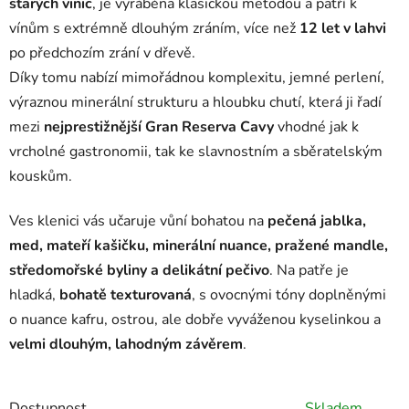
starých vinic
, je vyráběna klasickou metodou a patří k
vínům s extrémně dlouhým zráním, více než
12 let v lahvi
po předchozím zrání v dřevě.
Díky tomu nabízí mimořádnou komplexitu, jemné perlení,
výraznou minerální strukturu a hloubku chutí, která ji řadí
mezi
nejprestižnější Gran Reserva Cavy
vhodné jak k
vrcholné gastronomii, tak ke slavnostním a sběratelským
kouskům.
Ves klenici vás učaruje vůní bohatou na
pečená jablka,
med, mateří kašičku, minerální nuance, pražené mandle,
středomořské byliny a delikátní pečivo
. Na patře je
hladká,
bohatě texturovaná
, s ovocnými tóny doplněnými
o nuance kafru, ostrou, ale dobře vyváženou kyselinkou a
velmi dlouhým, lahodným závěrem
.
Dostupnost
Skladem