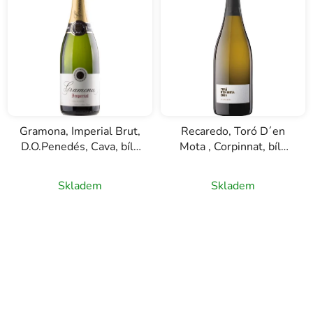
Gramona, Imperial Brut,
Recaredo, Toró D´en
D.O.Penedés, Cava, bílé
Mota , Corpinnat, bílé
šumivé víno, 3l
šumivé víno, 0,75l
Skladem
Skladem