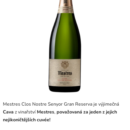
5
hvězdiček.
Mestres Clos Nostre Senyor Gran Reserva je výjimečná
Cava
z vinařství
Mestres
,
považovaná za jeden z jejich
nejikoničtějších cuvée!