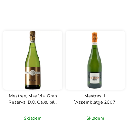
Mestres, Mas Via, Gran
Mestres, L
Reserva, D.O. Cava, bílé
´Assemblatge 2007-
šumivé víno, 0,75l
2009-2012-2017,
Gran Reserva, D.O.
Skladem
Skladem
Cava, bílé šumivé víno,
0,75l