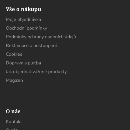
á
Vše o nákupu
p
a
Moje objednávka
t
Obchodní podmínky
í
Podmínky ochrany osobních údajů
Reklamace a odstoupení
Cookies
Doprava a platba
Jak objednat vážené produkty
Magazín
O nás
Kontakt