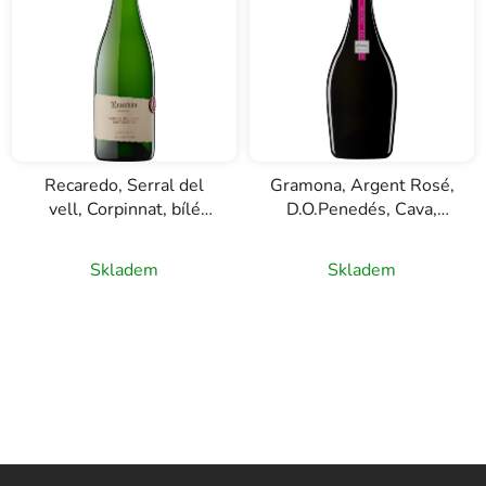
Recaredo, Serral del
Gramona, Argent Rosé,
vell, Corpinnat, bílé
D.O.Penedés, Cava,
šumivé víno, 0,75l
růžové šumivé víno,
0,75l
Skladem
Skladem
Z