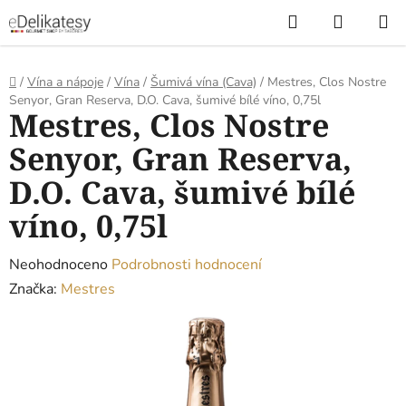
Přejít
Hledat
NÁKUP
na
KOŠÍK
obsah
Domů
/
Vína a nápoje
/
Vína
/
Šumivá vína (Cava)
/
Mestres, Clos Nostre
Senyor, Gran Reserva, D.O. Cava, šumivé bílé víno, 0,75l
Mestres, Clos Nostre
Senyor, Gran Reserva,
D.O. Cava, šumivé bílé
víno, 0,75l
Průměrné
Neohodnoceno
Podrobnosti hodnocení
hodnocení
Značka:
Mestres
produktu
je
0,0
z