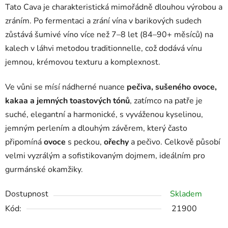
Tato Cava je charakteristická mimořádně dlouhou výrobou a
zráním. Po fermentaci a zrání vína v barikových sudech
zůstává šumivé víno více než 7–8 let (84–90+ měsíců) na
kalech v láhvi metodou traditionnelle, což dodává vínu
jemnou, krémovou texturu a komplexnost.
Ve vůni se mísí nádherné nuance
pečiva, sušeného ovoce,
kakaa a jemných toastových tónů
, zatímco na patře je
suché, elegantní a harmonické, s vyváženou kyselinou,
jemným perlením a dlouhým závěrem, který často
připomíná
ovoce
s peckou,
ořechy
a pečivo. Celkově působí
velmi vyzrálým a sofistikovaným dojmem, ideálním pro
gurmánské okamžiky.
Dostupnost
Skladem
Kód:
21900