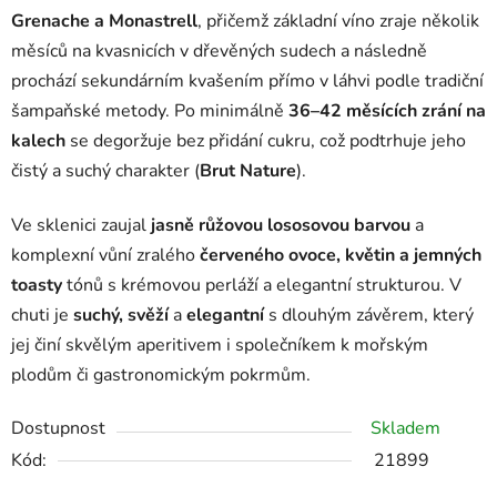
Grenache a Monastrell
, přičemž základní víno zraje několik
měsíců na kvasnicích v dřevěných sudech a následně
prochází sekundárním kvašením přímo v láhvi podle tradiční
šampaňské metody. Po minimálně
36–42 měsících zrání na
kalech
se degoržuje bez přidání cukru, což podtrhuje jeho
čistý a suchý charakter (
Brut Nature
).
Ve sklenici zaujal
jasně růžovou lososovou barvou
a
komplexní vůní zralého
červeného ovoce, květin a jemných
toasty
tónů s krémovou perláží a elegantní strukturou. V
chuti je
suchý, svěží
a
elegantní
s dlouhým závěrem, který
jej činí skvělým aperitivem i společníkem k mořským
plodům či gastronomickým pokrmům.
Dostupnost
Skladem
Kód:
21899