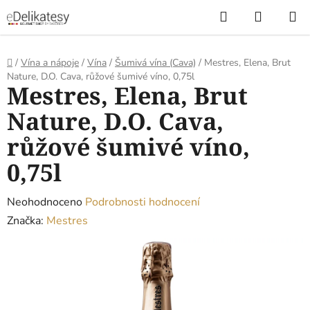
Přejít
Hledat
NÁKUP
na
KOŠÍK
obsah
Domů
/
Vína a nápoje
/
Vína
/
Šumivá vína (Cava)
/
Mestres, Elena, Brut
Nature, D.O. Cava, růžové šumivé víno, 0,75l
Mestres, Elena, Brut
Nature, D.O. Cava,
růžové šumivé víno,
0,75l
Průměrné
Neohodnoceno
Podrobnosti hodnocení
hodnocení
Značka:
Mestres
produktu
je
0,0
z