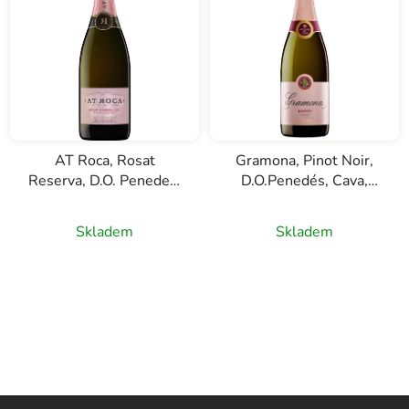
AT Roca, Rosat
Gramona, Pinot Noir,
Reserva, D.O. Penedes,
D.O.Penedés, Cava,
Cava, růžové šumivé
růžové šumivé víno,
víno, 0,75l
0,75l
Skladem
Skladem
Z