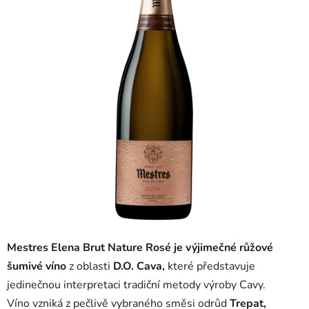
5
hvězdiček.
Mestres Elena Brut Nature Rosé je výjimečné růžové
šumivé víno
z oblasti
D.O. Cava,
které představuje
jedinečnou interpretaci tradiční metody výroby Cavy.
Víno vzniká z pečlivě vybraného směsi odrůd
Trepat,