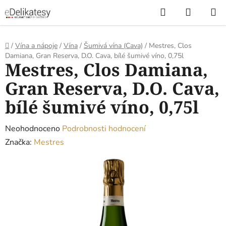
Přejít
Hledat
NÁKUP
na
KOŠÍK
obsah
Domů
/
Vína a nápoje
/
Vína
/
Šumivá vína (Cava)
/
Mestres, Clos
Damiana, Gran Reserva, D.O. Cava, bílé šumivé víno, 0,75l
Mestres, Clos Damiana,
Gran Reserva, D.O. Cava,
bílé šumivé víno, 0,75l
Průměrné
Neohodnoceno
Podrobnosti hodnocení
hodnocení
Značka:
Mestres
produktu
je
0,0
z
5
hvězdiček.