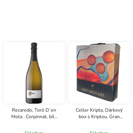
Recaredo, Toró D´en
Celler Kripta, Dárkový
Mota , Corpinnat, bílé
box s Kriptou, Gran
šumivé víno, 0,75l
Reservou a Brut
Reservou, D.O. Cava,