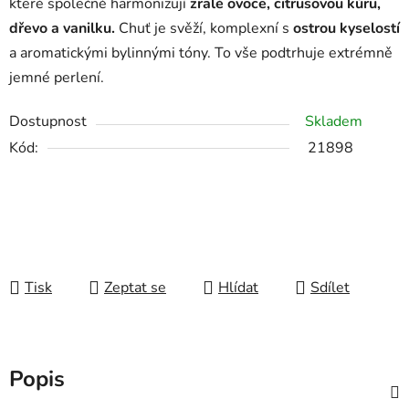
které společně harmonizují
zralé ovoce, citrusovou kůru,
dřevo a vanilku.
Chuť je svěží, komplexní s
ostrou kyselostí
a aromatickými bylinnými tóny. To vše podtrhuje extrémně
jemné perlení.
Dostupnost
Skladem
Kód:
21898
Tisk
Zeptat se
Hlídat
Sdílet
Popis