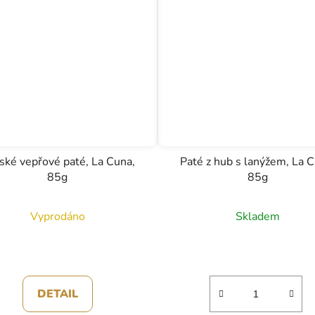
rské vepřové paté, La Cuna,
Paté z hub s lanýžem, La C
85g
85g
Vyprodáno
Skladem
DETAIL