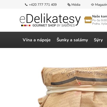
Přejít
📞 +420 777 771 409
🗞️ Média
🥘 Magazí
na
obsah
Naše kam
Po-So 9:00
Praha, Vyš
Vína a nápoje
Šunky a salámy
Sýry