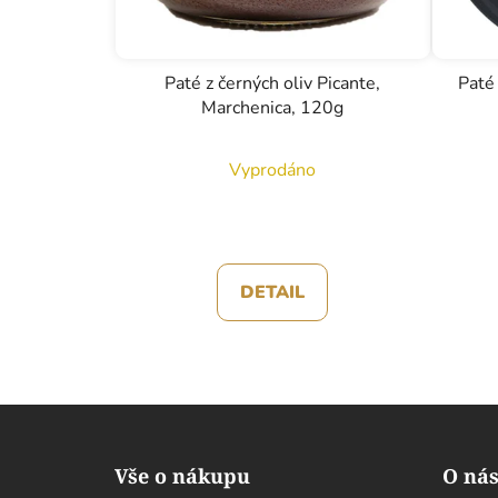
Paté z černých oliv Picante,
Paté 
Marchenica, 120g
Vyprodáno
DETAIL
Z
á
Vše o nákupu
O ná