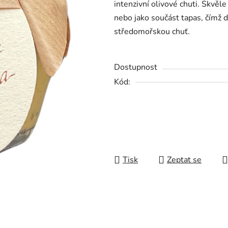
intenzivní olivové chuti.
Skvěl
0,0
nebo
jako
součást
tapas,
čímž
z
středomořskou
chuť.
5
hvězdiček.
Dostupnost
Kód:
Tisk
Zeptat se