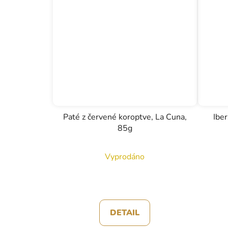
Paté z červené koroptve, La Cuna,
Ibe
85g
Vyprodáno
DETAIL