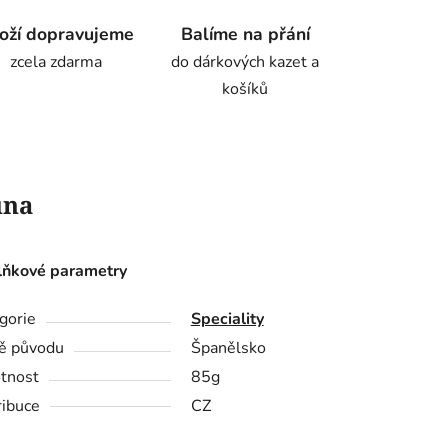
oží dopravujeme
Balíme na přání
zcela zdarma
do dárkových kazet a
košíků
una
ňkové parametry
gorie
Speciality
ě původu
Španělsko
tnost
85g
ribuce
CZ