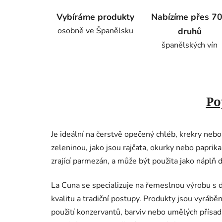
Vybíráme produkty
Nabízíme přes 7
osobně ve Španělsku
druhů
španělských vín
Po
Je
ideální
na
čerstvě
opečený
chléb,
krekry
neb
zeleninou,
jako
jsou
rajčata,
okurky
nebo
paprika
zrající
parmezán,
a
může
být
použita
jako
náplň
La Cuna se specializuje na řemeslnou výrobu s
kvalitu a tradiční postupy.
Produkty jsou vyráběn
použití konzervantů, barviv nebo umělých přísad