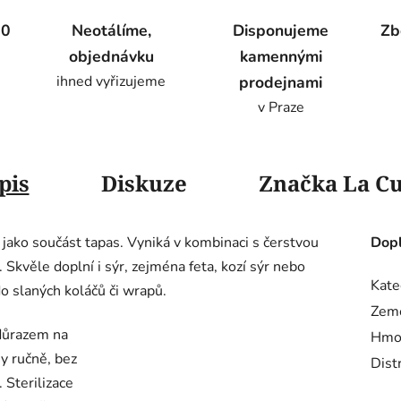
00
Neotálíme,
Disponujeme
Zb
objednávku
kamennými
ihned vyřizujeme
prodejnami
v Praze
pis
Diskuze
Značka
La C
o
jako
součást
tapas.
Vyniká
v
kombinaci
s
čerstvou
Dopl
.
Skvěle
doplní
i
sýr,
zejména
feta,
kozí
sýr
nebo
Kate
do
slaných
koláčů či wrapů.
Zem
 důrazem na
Hmo
y ručně, bez
Dist
.
Sterilizace