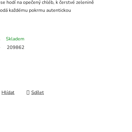
e
se
hodí
na
opečený
chléb,
k
čerstvé
zelenině
dodá
každému
pokrmu
autentickou
Skladem
209862
Hlídat
Sdílet