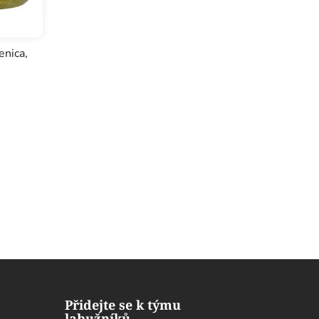
enica,
Přidejte se k týmu
labužníků