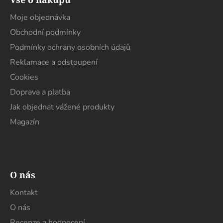
p
a
Moje objednávka
t
Obchodní podmínky
í
Podmínky ochrany osobních údajů
Reklamace a odstoupení
Cookies
Doprava a platba
Jak objednat vážené produkty
Magazín
O nás
Kontakt
O nás
Recenze a hodnocení