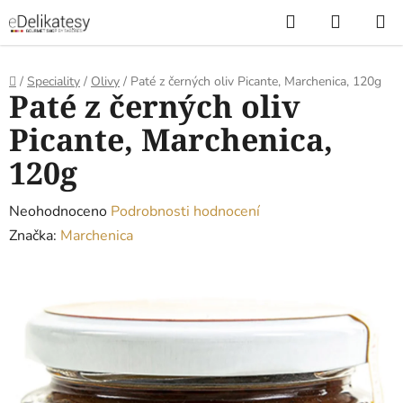
Přejít
Hledat
NÁKUP
na
KOŠÍK
obsah
Domů
/
Speciality
/
Olivy
/
Paté z černých oliv Picante, Marchenica, 120g
Paté z černých oliv
Picante, Marchenica,
120g
Průměrné
Neohodnoceno
Podrobnosti hodnocení
hodnocení
Značka:
Marchenica
produktu
je
0,0
z
5
hvězdiček.