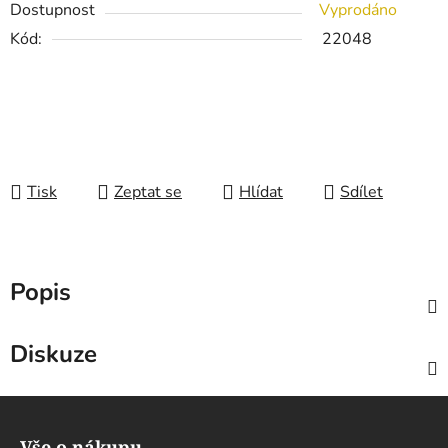
Dostupnost
Vyprodáno
Kód:
22048
Tisk
Zeptat se
Hlídat
Sdílet
Popis
Diskuze
Z
á
Vše o nákupu