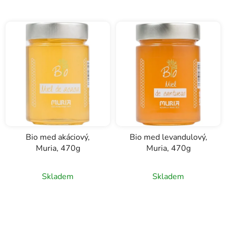
Bio med akáciový,
Bio med levandulový,
Muria, 470g
Muria, 470g
Průměrné
Skladem
Skladem
hodnocení
produktu
je
3,0