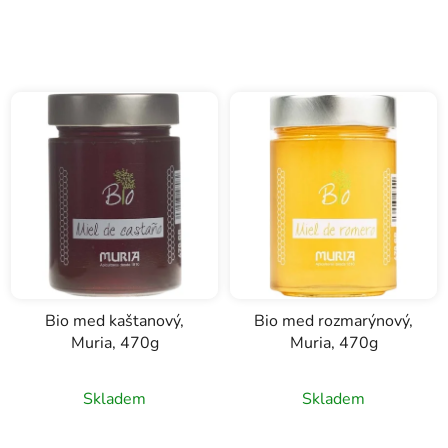
z
5
hvězdiček.
Bio med kaštanový,
Bio med rozmarýnový,
Muria, 470g
Muria, 470g
Skladem
Skladem