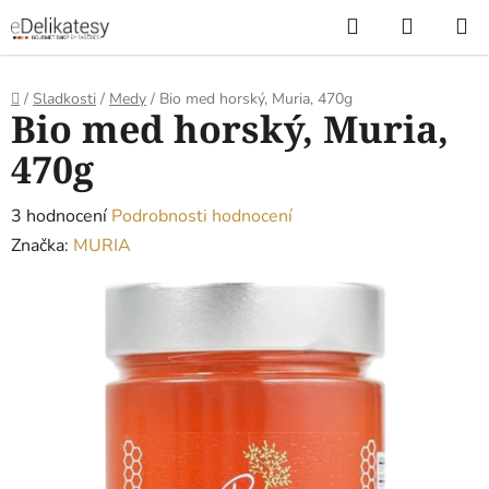
Přejít
Hledat
NÁKUP
na
KOŠÍK
obsah
Domů
/
Sladkosti
/
Medy
/
Bio med horský, Muria, 470g
Bio med horský, Muria,
470g
Průměrné
3 hodnocení
Podrobnosti hodnocení
hodnocení
Značka:
MURIA
produktu
je
3,7
z
5
hvězdiček.