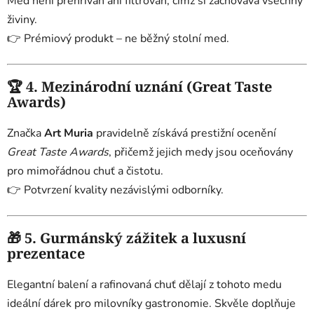
Med není přehříván ani filtrován, čímž si zachovává všechny
živiny.
👉 Prémiový produkt – ne běžný stolní med.
🏆
4. Mezinárodní uznání (Great Taste
Awards)
Značka
Art Muria
pravidelně získává prestižní ocenění
Great Taste Awards
, přičemž jejich medy jsou oceňovány
pro mimořádnou chuť a čistotu.
👉 Potvrzení kvality nezávislými odborníky.
🎁
5. Gurmánský zážitek a luxusní
prezentace
Elegantní balení a rafinovaná chuť dělají z tohoto medu
ideální dárek pro milovníky gastronomie. Skvěle doplňuje