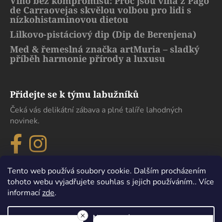
Víno bez kompromisů: Proč jsou vína z Pago
de Carraovejas skvělou volbou pro lidi s
nízkohistaminovou dietou
Lilkovo-pistáciový dip (Dip de Berenjena)
Med & řemeslná značka artMuria – sladký
příběh harmonie přírody a luxusu
Přidejte se k týmu labužníků
Čeká vás delikátní zábava a plné talíře lahodných
novinek.
Tento web používá soubory cookie. Dalším procházením
tohoto webu vyjadřujete souhlas s jejich používáním.. Více
informací
zde
.
Nastavení