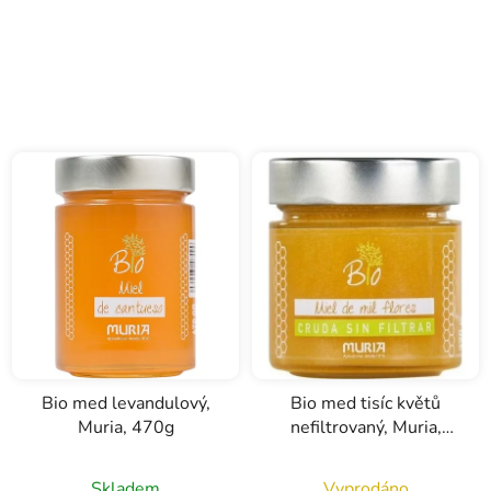
je
3,7
z
5
hvězdiček.
Bio med levandulový,
Bio med tisíc květů
Muria, 470g
nefiltrovaný, Muria,
320g
Skladem
Vyprodáno