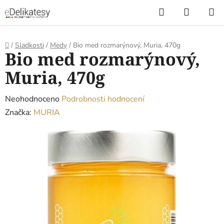
Přejít
Hledat
NÁKUP
na
KOŠÍK
obsah
Domů
/
Sladkosti
/
Medy
/
Bio med rozmarýnový, Muria, 470g
Bio med rozmarýnový,
Muria, 470g
Průměrné
Neohodnoceno
Podrobnosti hodnocení
hodnocení
Značka:
MURIA
produktu
je
0,0
z
5
hvězdiček.