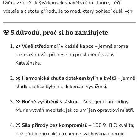
lžička v sobě skrývá kousek španělského slunce, péči
včelaře a čistotu přírody. Je to med, který pohladí duši. 🍯✨
🌸
5 důvodů, proč si ho zamilujete
🌿
Vůně středomoří v každé kapce
– jemné aroma
rozmarýnu vás přenese na prosluněné svahy
Katalánska.
🍯
Harmonická chuť s dotekem bylin a květů
– jemně
sladká, lehce bylinná, dokonale vyvážená.
💛
Ručně vyráběný s láskou
– šest generací rodiny
Muria vytváří med tak, jak to umí jen opravdoví mistři.
🌞
Síla přírody bez kompromisů
– 100 % BIO kvalita,
bez přidaného cukru a chemie, zachovaná energie