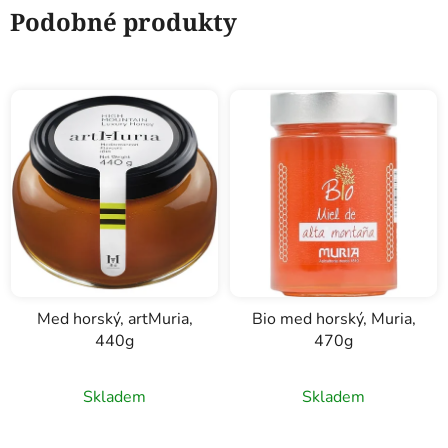
Podobné produkty
Med horský, artMuria,
Bio med horský, Muria,
440g
470g
Průměrné
Skladem
Skladem
hodnocení
produktu