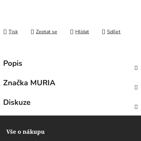
Tisk
Zeptat se
Hlídat
Sdílet
Popis
Značka
MURIA
Diskuze
Z
á
Vše o nákupu
p