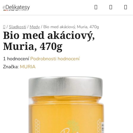
Přejít
Hledat
NÁKUP
na
KOŠÍK
obsah
Domů
/
Sladkosti
/
Medy
/
Bio med akáciový, Muria, 470g
Bio med akáciový,
Muria, 470g
Průměrné
1 hodnocení
Podrobnosti hodnocení
hodnocení
Značka:
MURIA
produktu
je
3,0
z
5
hvězdiček.