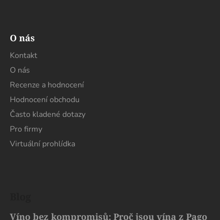
s
u
O nás
Kontakt
O nás
Recenze a hodnocení
Hodnocení obchodu
Často kladené dotazy
Pro firmy
Virtuální prohlídka
Blog
Víno bez kompromisů: Proč jsou vína z Pago