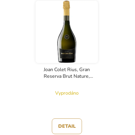
Joan Colet Rius, Gran
Reserva Brut Nature,
D.O. Cava, bílé šumivé
víno, 0,75l
Vyprodáno
DETAIL