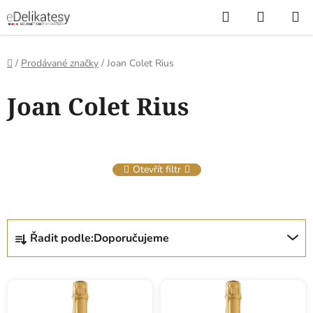
Přejít
Hledat
NÁKUP
na
KOŠÍK
obsah
Domů
/
Prodávané značky
/
Joan Colet Rius
V
Joan Colet Rius
ý
p
i
s
Otevřít filtr
p
r
o
Ř
d
Řadit podle:
Doporučujeme
a
u
z
k
e
t
n
ů