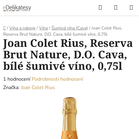
Přejít
Hledat
NÁKUP
na
KOŠÍK
obsah
Domů
/
Vína a nápoje
/
Vína
/
Šumivá vína (Cava)
/
Joan Colet Rius,
Reserva Brut Nature, D.O. Cava, bílé šumivé víno, 0,75l
Joan Colet Rius, Reserva
Brut Nature, D.O. Cava,
bílé šumivé víno, 0,75l
Průměrné
1 hodnocení
Podrobnosti hodnocení
hodnocení
Značka:
Joan Colet Rius
produktu
je
5,0
z
5
hvězdiček.