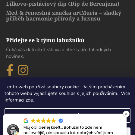
Lilkovo-pistáciový dip (Dip de Berenjena)
Med & řemeslná značka artMuria – sladký
příběh harmonie přírody a luxusu
Přidejte se k týmu labužníků
Čeká vás delikátní zábava a plné talíře lahodných
novinek.
Tento web používá soubory cookie. Dalším procházením
tohoto webu vyjadřujete souhlas s jejich používáním.. Více
informací
zde
.
Nastavení
Můj oblíbenej kšeft… Bohužel to zde není
Vytvořil Shoptet
nejlevnější, ale spoustu tak dobrých věcí jsem
Odmítnout
Souhlasím