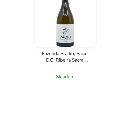
í
p
r
o
d
u
k
Fazenda Pradio, Pacio,
t
D.O. Ribeira Sacra,
ů
červené víno, 0,75l
Skladem