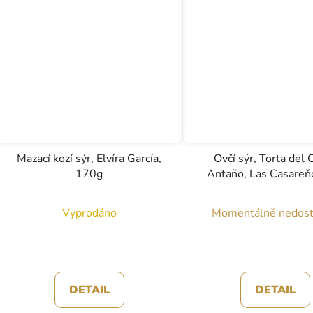
Mazací kozí sýr, Elvíra García,
Ovčí sýr, Torta del 
170g
Antaño, Las Casareňo
500g
Vyprodáno
Momentálně nedos
DETAIL
DETAIL