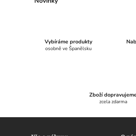
Novinky
Vybíráme produkty
Nab
osobně ve Španělsku
Zboží dopravujem
zcela zdarma
Z
á