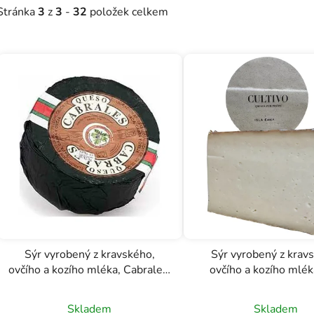
Stránka
3
z
3
-
32
položek celkem
V
ý
p
i
s
p
r
o
d
u
k
t
Sýr vyrobený z kravského,
Sýr vyrobený z krav
ů
ovčího a kozího mléka, Cabrales,
ovčího a kozího mléka
Quesería La Pandiella
Chica, Quesería Cu
Skladem
Skladem