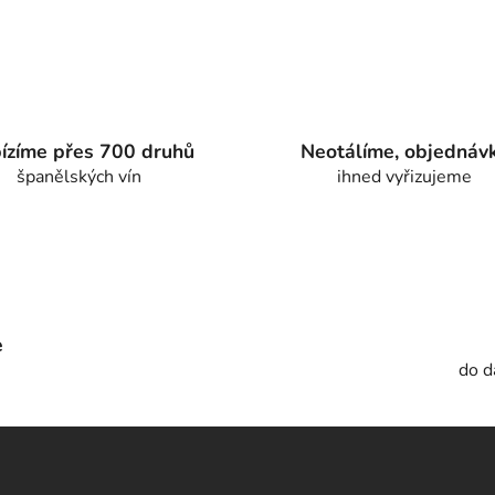
ízíme přes 700 druhů
Neotálíme, objednáv
španělských vín
ihned vyřizujeme
e
do d