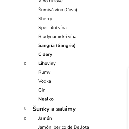
Víno růžové
e
Šumivá vína (Cava)
Sherry
Speciální vína
Biodynamická vína
Sangría (Sangrie)
Cidery
Lihoviny
Rumy
Vodka
Gin
Nealko
Šunky a salámy
Jamón
Jamón Iberico de Bellota