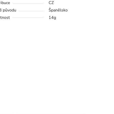
ribuce
CZ
ě původu
Španělsko
tnost
14g