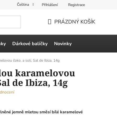
Čeština
Přihlášení
Registrace
PRÁZDNÝ KOŠÍK
NÁKUPNÍ
KOŠÍK
ňky
Dárkové balíčky
Novinky
elovou čoko. a solí, Sal de Ibiza, 14g
ílou karamelovou
Sal de Ibiza, 14g
dnocení
plněné
jemně mletou směsí bílé karamelové