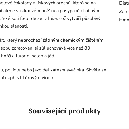
lové čokolády a lískových ořechů, která se na
Dist
e obalené v kakaovém prášku a posypané drobnými
Zem
é soli fleur de sel z Ibizy, což vytváří působivý
Hmo
hkou slaností.
kt, který
neprochází žádným chemickým čištěním
sobu zpracování si sůl uchovává více než 80
ořčík, fluorid, selen a jód.
, po jídle nebo jako delikatesní svačinka. Skvěle se
ní např. s likérovým vínem.
Související produkty