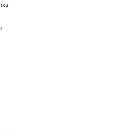
solí,
né