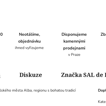
00
Neotálíme,
Disponujeme
Zb
objednávku
kamennými
ihned vyřizujeme
prodejnami
v Praze
s
Diskuze
Značka
SAL de 
talského města Alba, regionu s bohatou tradicí
Dopl
Kate