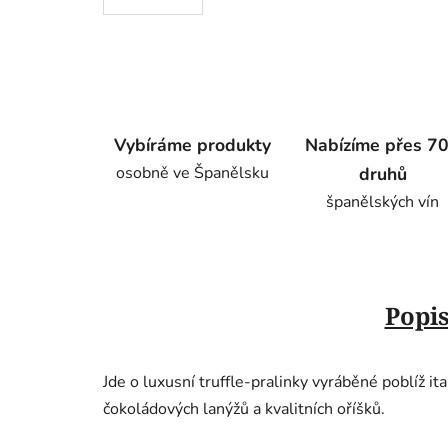
Vybíráme produkty
Nabízíme přes 7
osobně ve Španělsku
druhů
španělských vín
Popi
Jde o luxusní truffle‑pralinky vyráběné poblíž i
čokoládových lanýžů a kvalitních oříšků.