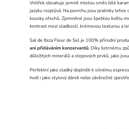
Vnitřek obsahuje jemně mletou směs bílé karame
jazyku rozplývá. Na povrchu jsou pralinky lehc
kousky ořechů. Zjemněné jsou špetkou květu mořsk
kontrast mezi sladkostí, krémovou texturou a le
Sal de Ibiza Fleur de Sel je 100% přírodní produ
ani přidáváním konzervantů.
Díky šetrnému způ
důležitých minerálů a stopových prvků, jako jsou h
Perfektní jako sladký doplněk k silnému espressu
hodí i jako stylový dárek nebo závěrečné zpestře