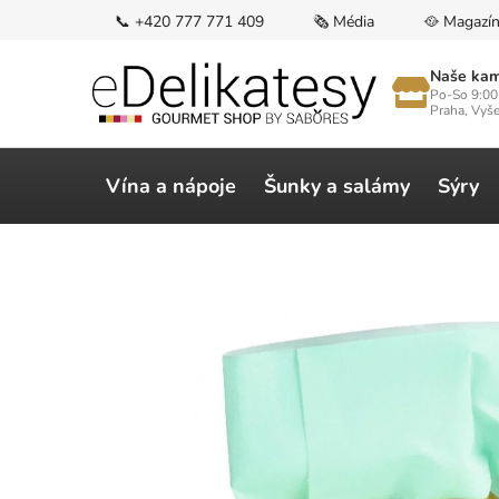
Přejít
📞 +420 777 771 409
🗞️ Média
🥘 Magazí
na
obsah
Naše kam
Po-So 9:00
Praha, Vyš
Vína a nápoje
Šunky a salámy
Sýry