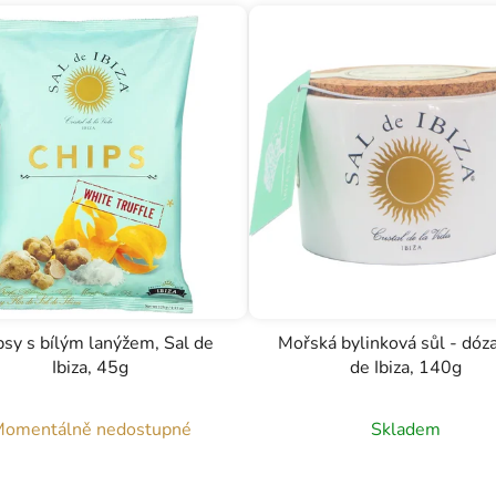
psy s bílým lanýžem, Sal de
Mořská bylinková sůl - dóza
Ibiza, 45g
de Ibiza, 140g
omentálně nedostupné
Skladem