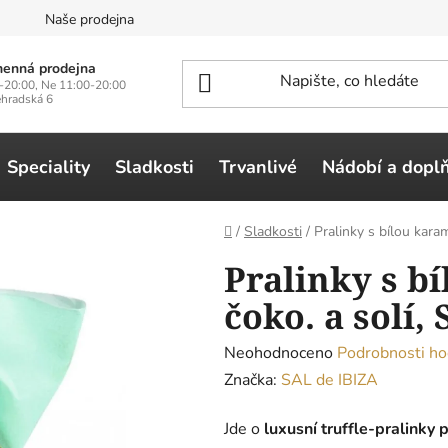
n
Naše prodejna
enná prodejna
-20:00, Ne 11:00-20:00
ehradská 6
Speciality
Sladkosti
Trvanlivé
Nádobí a dopl
Domů
/
Sladkosti
/
Pralinky s bílou karam
Pralinky s b
čoko. a solí, 
Průměrné
Neohodnoceno
Podrobnosti ho
hodnocení
Značka:
SAL de IBIZA
produktu
Jde o
luxusní truffle‑pralinky 
je