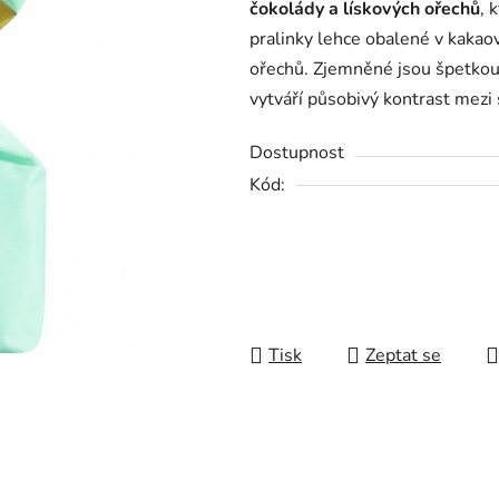
čokolády a lískových ořechů
, 
0,0
pralinky lehce obalené v kaka
z
ořechů. Zjemněné jsou špetkou k
5
vytváří působivý kontrast mezi
hvězdiček.
Dostupnost
Kód:
Tisk
Zeptat se