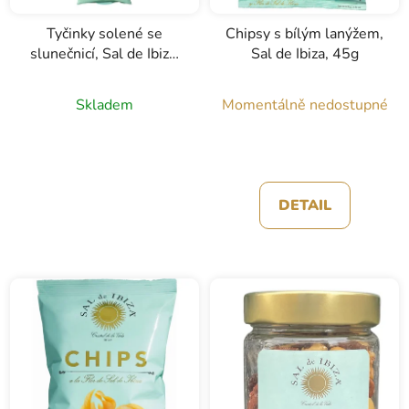
Tyčinky solené se
Chipsy s bílým lanýžem,
slunečnicí, Sal de Ibiza,
Sal de Ibiza, 45g
70g
Skladem
Momentálně nedostupné
DETAIL