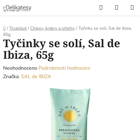
Přejít
Hledat
NÁKUP
na
KOŠÍK
obsah
Domů
/
Trvanlivé
/
Chipsy, krekry a ořechy
/
Tyčinky se solí, Sal de Ibiza,
65g
Tyčinky se solí, Sal de
Ibiza, 65g
Průměrné
Neohodnoceno
Podrobnosti hodnocení
hodnocení
Značka:
SAL de IBIZA
produktu
je
0,0
z
5
hvězdiček.