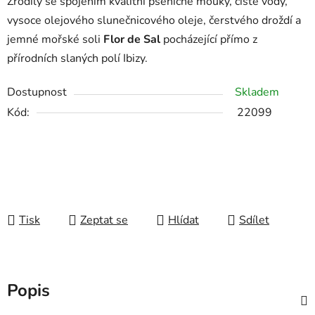
Zrodily se spojením kvalitní pšeničné mouky, čisté vody,
vysoce olejového slunečnicového oleje, čerstvého droždí a
jemné mořské soli
Flor de Sal
pocházející přímo z
přírodních slaných polí Ibizy.
Dostupnost
Skladem
Kód:
22099
Tisk
Zeptat se
Hlídat
Sdílet
Popis