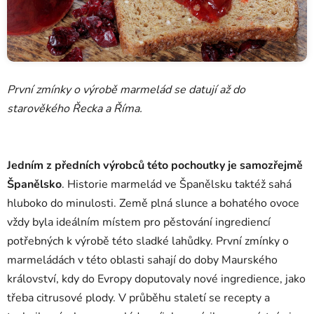
První zmínky o výrobě marmelád se datují až do
starověkého Řecka a Říma.
Jedním z předních výrobců této pochoutky je samozřejmě
Španělsko
. Historie marmelád ve Španělsku taktéž sahá
hluboko do minulosti. Země plná slunce a bohatého ovoce
vždy byla ideálním místem pro pěstování ingrediencí
potřebných k výrobě této sladké lahůdky. První zmínky o
marmeládách v této oblasti sahají do doby Maurského
království, kdy do Evropy doputovaly nové ingredience, jako
třeba citrusové plody. V průběhu staletí se recepty a