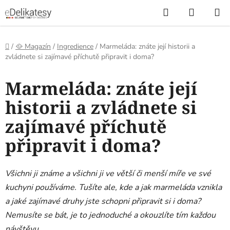
Přejít
Hledat
NÁKUP
na
KOŠÍK
obsah
Domů
/
🥘 Magazín
/
Ingredience
/
Marmeláda: znáte její historii a
zvládnete si zajímavé příchutě připravit i doma?
Marmeláda: znáte její
historii a zvládnete si
zajímavé příchutě
připravit i doma?
Všichni ji známe a všichni ji ve větší či menší míře ve své
kuchyni používáme. Tušíte ale, kde a jak marmeláda vznikla
a jaké zajímavé druhy jste schopni připravit si i doma?
Nemusíte se bát, je to jednoduché a okouzlíte tím každou
návštěvu.