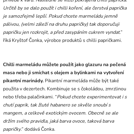
přivede k varu. Následně se vloží pokrájená chilli paprička.
Určitě by se dalo použít i chilli koření, ale čerstvá paprička
je samozřejmě lepší. Pokud chcete marmeládu jemně
pálivou, (velmi záleží na druhu papričky) tak doporučuji
papričku jen rozkrojit, a před zasypáním cukrem vyndat
.”
říká Kryštof Čonka, výrobce produktů s chilli papričkami.
Chilli marmeládu můžete použít jako glazuru na pečená
masa nebo ji smíchat s olejem a bylinkami na vytvoření
pikantní marinády.
Pikantní marmeláda může být také
použita v dezertech. Kombinuje se s čokoládou, zmrzlinou
nebo třeba palačinkami. “
Pokud chcete experimentovat i s
chutí paprik, tak žluté habanero se skvěle snoubí s
mangem, a celkově exotickým ovocem. Obecně se ale
držím svého pravidla, jaká barva ovoce, taková barva
papričky
.” dodává Čonka.