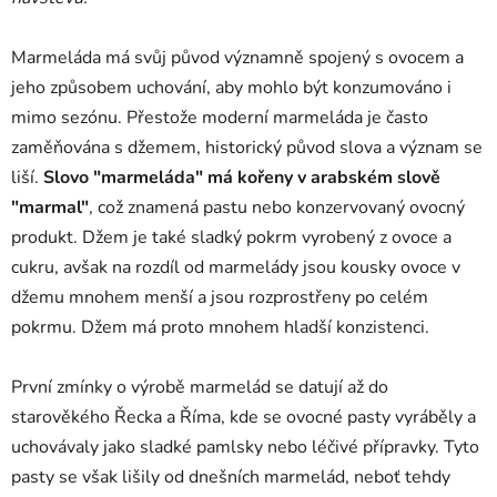
Marmeláda má svůj původ významně spojený s ovocem a
jeho způsobem uchování, aby mohlo být konzumováno i
mimo sezónu. Přestože moderní marmeláda je často
zaměňována s džemem, historický původ slova a význam se
liší.
Slovo "marmeláda" má kořeny v arabském slově
"marmal"
, což znamená pastu nebo konzervovaný ovocný
produkt. Džem je také sladký pokrm vyrobený z ovoce a
cukru, avšak na rozdíl od marmelády jsou kousky ovoce v
džemu mnohem menší a jsou rozprostřeny po celém
pokrmu. Džem má proto mnohem hladší konzistenci.
První zmínky o výrobě marmelád se datují až do
starověkého Řecka a Říma, kde se ovocné pasty vyráběly a
uchovávaly jako sladké pamlsky nebo léčivé přípravky. Tyto
pasty se však lišily od dnešních marmelád, neboť tehdy