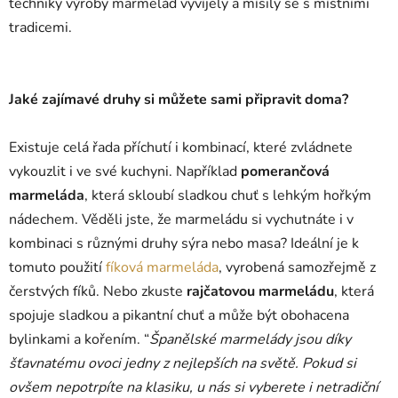
techniky výroby marmelád vyvíjely a mísily se s místními
tradicemi.
Jaké zajímavé druhy si můžete sami připravit doma?
Existuje celá řada příchutí i kombinací, které zvládnete
vykouzlit i ve své kuchyni. Například
pomerančová
marmeláda
, která skloubí sladkou chuť s lehkým hořkým
nádechem. Věděli jste, že marmeládu si vychutnáte i v
kombinaci s různými druhy sýra nebo masa? Ideální je k
tomuto použití
fíková marmeláda
, vyrobená samozřejmě z
čerstvých fíků. Nebo zkuste
rajčatovou marmeládu
, která
spojuje sladkou a pikantní chuť a může být obohacena
bylinkami a kořením. “
Španělské marmelády jsou díky
šťavnatému ovoci jedny z nejlepších na světě. Pokud si
ovšem nepotrpíte na klasiku, u nás si vyberete i netradiční