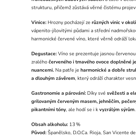
strukturu, přičemž zůstává věrné čistému projevu
Vinice:
Hrozny pocházejí ze
různých vinic v okol
vápenito‑jílovitými půdami a střední nadmořsko
harmonické červené víno, které věrně odráží loká
Degustace:
Víno se prezentuje jasnou červeno
zralého
červeného i tmavého ovoce doplněné j
nuancemi.
Na patře je
harmonické a dobře stru
a dlouhým závěrem
, který odráží charakter vesn
Gastronomie a párování:
Díky své
svěžesti a el
grilovaným červeným masem, jehněčím, pečen
pikantními tóny
, ale hodí se i k
vyzrálým sýrům
.
Obsah alkoholu:
13 %
Původ:
Španělsko, D.O.Ca. Rioja, San Vicente de