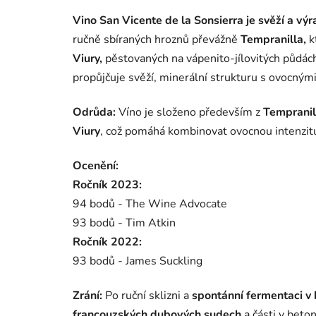
Vino San Vicente de la Sonsierra je svěží a vý
ručně sbíraných hroznů převážně
Tempranilla,
k
Viury,
pěstovaných na vápenito‑jílovitých půdác
propůjčuje svěží, minerální strukturu s ovocnými
Odrůda:
Víno je složeno především z
Tempranil
Viury
, což pomáhá kombinovat ovocnou intenzitu
Ocenění:
Ročník 2023:
94 bodů - The Wine Advocate
93 bodů - Tim Atkin
Ročník 2022:
93 bodů - James Suckling
Zrání:
Po ruční sklizni a
spontánní fermentaci v
francouzských dubových sudech
a části v beto