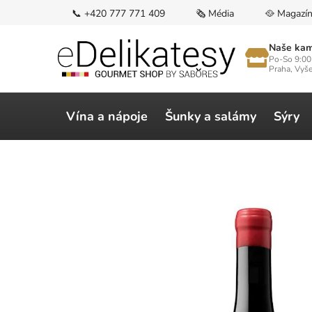
Přejít
📞 +420 777 771 409
🗞️ Média
🥘 Magazí
na
obsah
Naše kam
Po-So 9:00
Praha, Vyš
Vína a nápoje
Šunky a salámy
Sýry