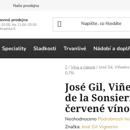
n
Naše prodejna
enná prodejna
-20:00, Ne 11:00-20:00
ehradská 6
Speciality
Sladkosti
Trvanlivé
Nádobí a dopl
Domů
/
Vína a nápoje
/
José Gil, Viñedos
0,75l
José Gil, Viñ
de la Sonsier
červené víno,
Průměrné
Neohodnoceno
Podrobnosti ho
hodnocení
Značka:
José Gil Vigneron