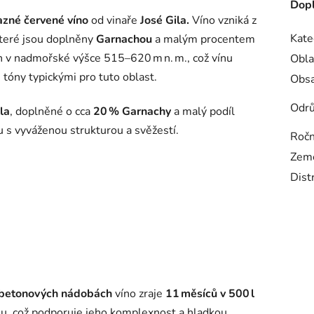
Dopl
razné červené víno
od vinaře
José Gila.
Víno vzniká z
Kate
teré jsou doplněny
Garnachou
a malým procentem
h v nadmořské výšce 515–620 m n. m., což vínu
Obla
 tóny typickými pro tuto oblast.
Obsa
Odr
la
, doplněné o cca
20 % Garnachy
a malý podíl
 s vyváženou strukturou a svěžestí.
Ročn
Zem
Dist
 betonových nádobách
víno zraje
11 měsíců v 500 l
nu, což podporuje jeho komplexnost a hladkou