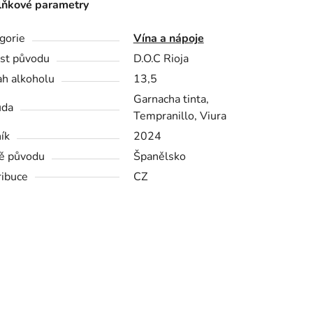
ňkové parametry
gorie
Vína a nápoje
st původu
D.O.C Rioja
h alkoholu
13,5
Garnacha tinta,
ůda
Tempranillo, Viura
ík
2024
ě původu
Španělsko
ribuce
CZ