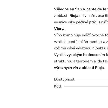
produktu
Viñedos en San Vicente de la 
je
z oblasti
Rioja
od vinaře
José G
0,0
vesnice díky pečlivé práci s ru
z
Viury.
5
Víno kombinuje svěží ovocné tó
hvězdiček.
vzniká spontánní fermentací a 
což mu dává výraznou hloubku i
Vyniká
vysokým hodnocením kr
strukturou a terroirem a jde ta
výrazných vín z oblasti Rioja
.
Dostupnost
Kód: