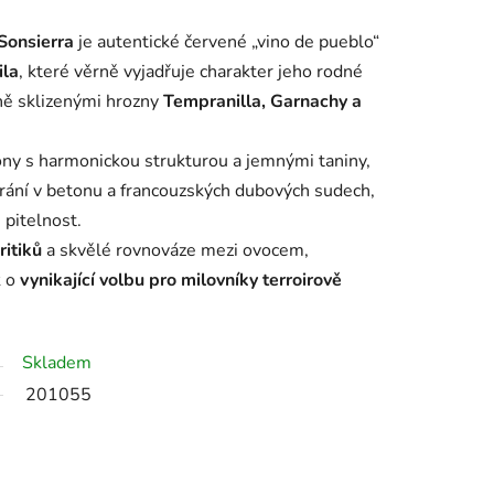
Sonsierra
je autentické červené „vino de pueblo“
ila
, které věrně vyjadřuje charakter jeho rodné
čně sklizenými hrozny
Tempranilla, Garnachy a
ny s harmonickou strukturou a jemnými taniny,
zrání v betonu a francouzských dubových sudech,
 pitelnost.
itiků
a skvělé rovnováze mezi ovocem,
k o
vynikající volbu pro milovníky terroirově
Skladem
201055