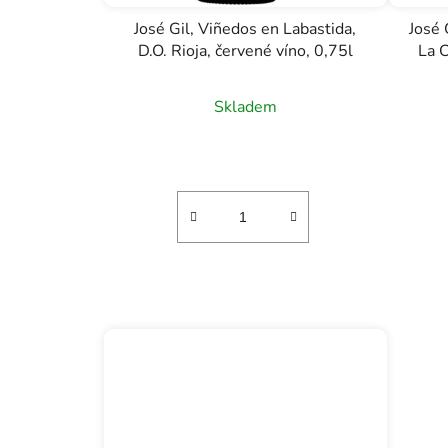
José Gil, Viñedos en Labastida,
José 
D.O. Rioja, červené víno, 0,75l
La C
Skladem