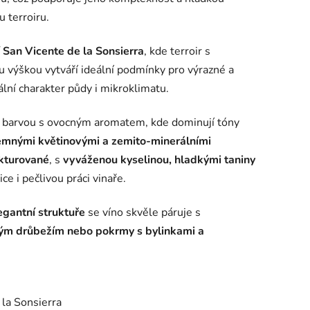
 terroiru.
í San Vicente de la Sonsierra
, kde terroir s
u výškou vytváří ideální podmínky pro výrazné a
lní charakter půdy i mikroklimatu.
u barvou s ovocným aromatem, kde dominují tóny
emnými květinovými a zemito‑minerálními
kturované
, s
vyváženou kyselinou, hladkými taniny
ice i pečlivou práci vinaře.
egantní struktuře
se víno skvěle páruje s
ým drůbežím nebo pokrmy s bylinkami a
 la Sonsierra