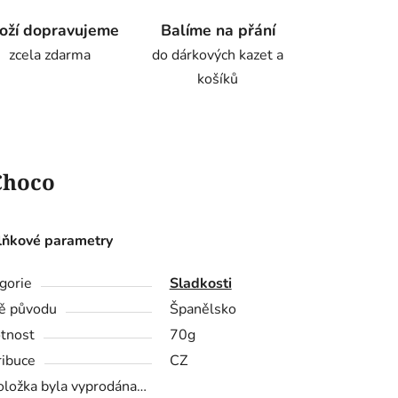
oží dopravujeme
Balíme na přání
zcela zdarma
do dárkových kazet a
košíků
Choco
ňkové parametry
gorie
Sladkosti
ě původu
Španělsko
tnost
70g
ribuce
CZ
oložka byla vyprodána…