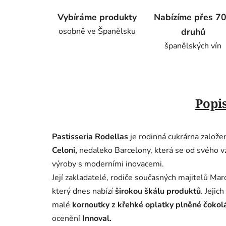
Vybíráme produkty
Nabízíme přes 7
osobně ve Španělsku
druhů
španělských vín
Popi
Pastisseria Rodellas
je rodinná cukrárna založe
Celoni,
nedaleko Barcelony, která se od svého v
výroby s moderními inovacemi.
Její zakladatelé, rodiče současných majitelů Mar
který dnes nabízí
širokou škálu produktů
.
Jejich
malé
kornoutky
z
křehké oplatky plněné čokol
ocenění
Innoval.