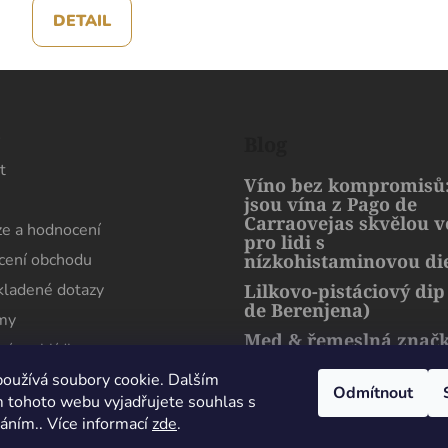
DETAIL
s
Blog
t
Víno bez kompromisů:
jsou vína z Pago de
Carraovejas skvělou 
e a hodnocení
pro lidi s
ení obchodu
nízkohistaminovou di
kladené dotazy
Lilkovo-pistáciový dip
de Berenjena)
rmy
Med & řemeslná znač
ní prohlídka
artMuria – sladký pří
harmonie přírody a l
oužívá soubory cookie. Dalším
Odmítnout
 tohoto webu vyjadřujete souhlas s
váním.. Více informací
zde
.