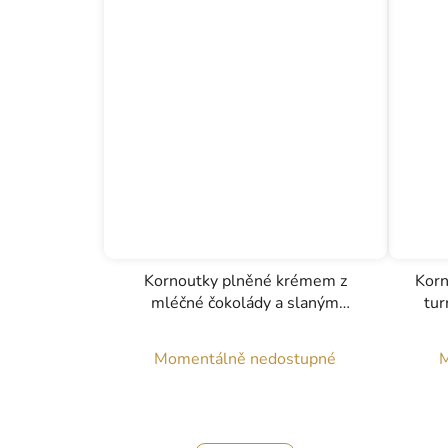
Kornoutky plněné krémem z
Korn
mléčné čokolády a slaným
tur
karamelem, Conüs, 70g
Momentálně nedostupné
M