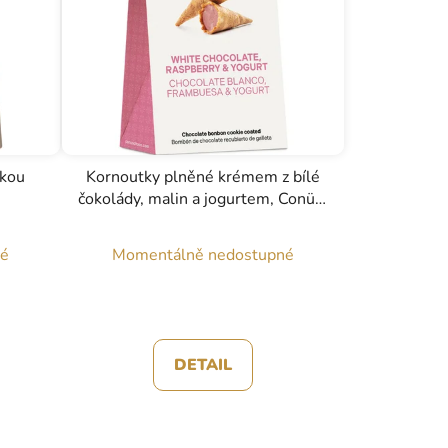
řkou
Kornoutky plněné krémem z bílé
čokolády, malin a jogurtem, Conüs,
70g
né
Momentálně nedostupné
DETAIL