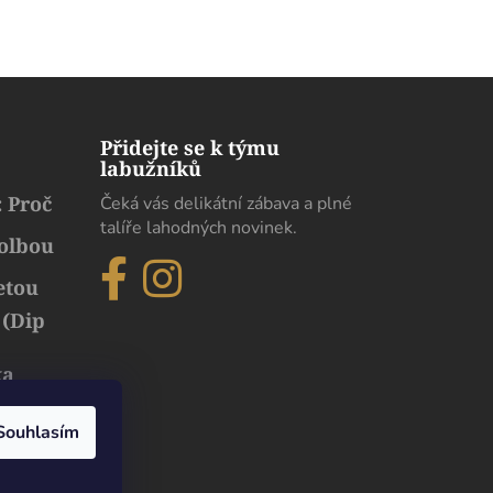
Přidejte se k týmu
labužníků
 Proč
Čeká vás delikátní zábava a plné
talíře lahodných novinek.
volbou
etou
 (Dip
ka
běh
uxusu
Souhlasím