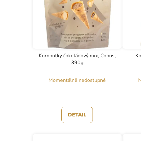
Kornoutky čokoládový mix, Conüs,
Ko
390g
Momentálně nedostupné
M
DETAIL