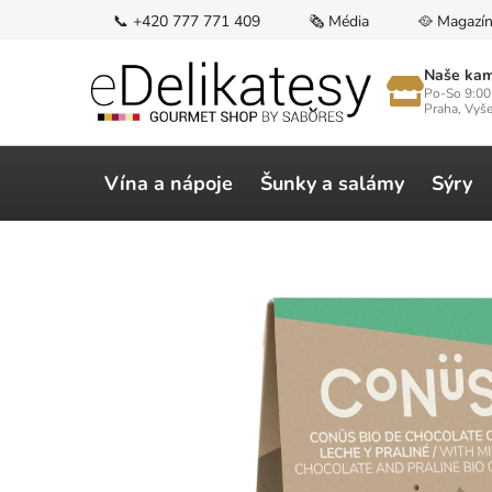
Přejít
📞 +420 777 771 409
🗞️ Média
🥘 Magazí
na
obsah
Naše kam
Po-So 9:00
Praha, Vyš
Vína a nápoje
Šunky a salámy
Sýry