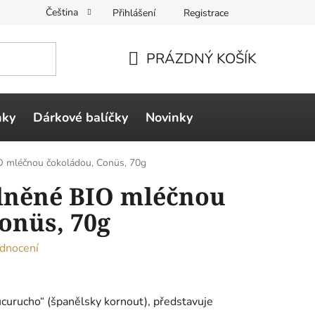
Čeština
Přihlášení
Registrace
PRÁZDNÝ KOŠÍK
NÁKUPNÍ
KOŠÍK
ňky
Dárkové balíčky
Novinky
O mléčnou čokoládou, Conüs, 70g
lněné BIO mléčnou
onüs, 70g
dnocení
ucurucho“ (španělsky kornout), představuje