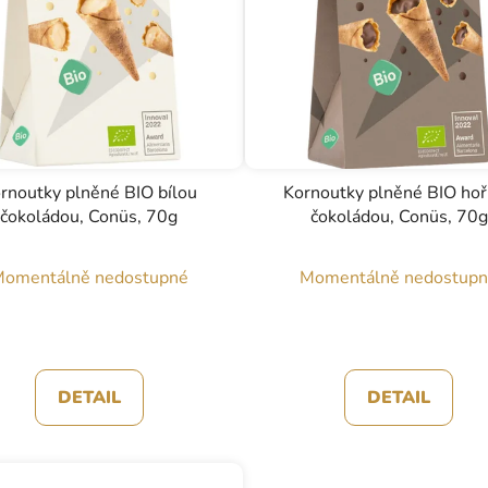
rnoutky plněné BIO bílou
Kornoutky plněné BIO ho
čokoládou, Conüs, 70g
čokoládou, Conüs, 70g
omentálně nedostupné
Momentálně nedostup
DETAIL
DETAIL