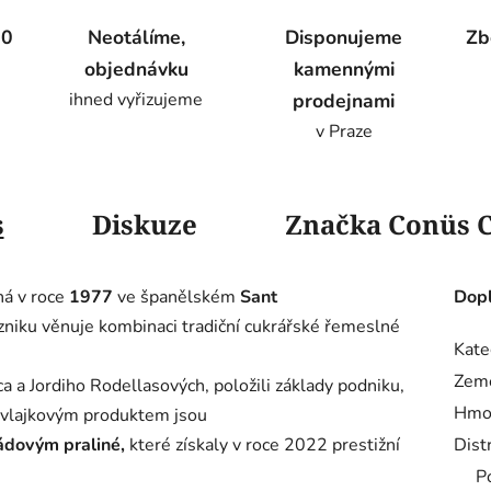
00
Neotálíme,
Disponujeme
Zb
objednávku
kamennými
ihned vyřizujeme
prodejnami
v Praze
s
Diskuze
Značka
Conüs 
ná v roce
1977
ve španělském
Sant
Dopl
zniku věnuje kombinaci tradiční cukrářské řemeslné
Kate
Zem
ca a Jordiho Rodellasových, položili základy podniku,
Hmo
 vlajkovým produktem jsou
ádovým praliné,
které získaly v roce 2022 prestižní
Dist
P