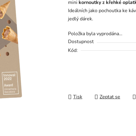
mini
kornoutky z
křehké oplat
0,0
Ideálních jako pochoutka ke kávě
z
jedlý dárek.
5
hvězdiček.
Položka byla vyprodána…
Dostupnost
Kód:
Tisk
Zeptat se