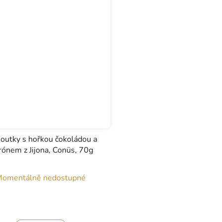
outky s hořkou čokoládou a
rónem z Jijona, Conüs, 70g
omentálně nedostupné