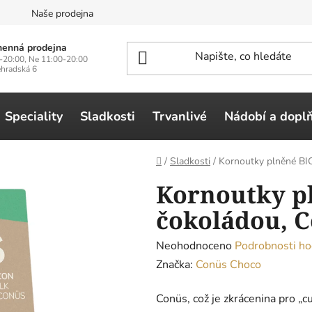
n
Naše prodejna
enná prodejna
-20:00, Ne 11:00-20:00
ehradská 6
Speciality
Sladkosti
Trvanlivé
Nádobí a dopl
Domů
/
Sladkosti
/
Kornoutky plněné BI
Kornoutky p
čokoládou, C
Průměrné
Neohodnoceno
Podrobnosti ho
hodnocení
Značka:
Conüs Choco
produktu
Conüs, což je zkrácenina pro „c
je