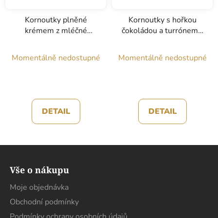
Kornoutky plněné
Kornoutky s hořkou
krémem z mléčné
čokoládou a turrónem z
čokolády a slaným
Jijona, Conüs, 70g
karamelem, Conüs, 70g
Momentálně nedostupné
Momentálně nedostupné
DETAIL
DETAIL
Z
á
Vše o nákupu
p
a
Moje objednávka
t
Obchodní podmínky
í
Podmínky ochrany osobních údajů