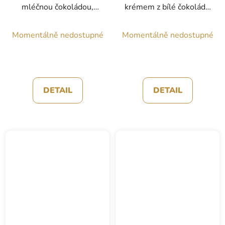
mléčnou čokoládou,
krémem z bílé čokolády,
Conüs, 70g
malin a jogurtem,
Conüs, 70g
Momentálně nedostupné
Momentálně nedostupné
DETAIL
DETAIL