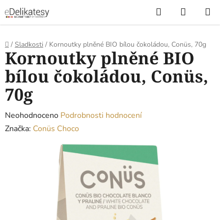
Přejít
Hledat
NÁKUP
na
KOŠÍK
obsah
Domů
/
Sladkosti
/
Kornoutky plněné BIO bílou čokoládou, Conüs, 70g
Kornoutky plněné BIO
bílou čokoládou, Conüs,
70g
Průměrné
Neohodnoceno
Podrobnosti hodnocení
hodnocení
Značka:
Conüs Choco
produktu
je
0,0
z
5
hvězdiček.