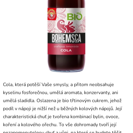
Cola, která potěší Vaše smysly, a přitom neobsahuje
kyselinu fosforečnou, umělá aromata, konzervanty, ani
umělá sladidla. Oslazena je bio třtinovým cukrem, jehož
podíl v nápoji je nižší než u běžných kolových nápojů. Její
charakteristická chuť je tvořena kombinací bylin, ovoce,
koření a kolového ořechu. To vše dohromady tvoří její
nezapomenutelnou chuť a vůni, na které se budete těšit.