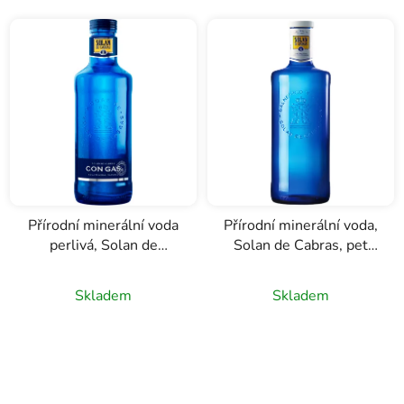
Přírodní minerální voda
Přírodní minerální voda,
perlivá, Solan de
Solan de Cabras, pet
Cabras, sklo 0,75l
1,5l
Průměrné
Skladem
Skladem
hodnocení
produktu
je
5,0
z