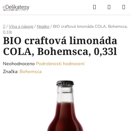
Přejít
Hledat
NÁKUP
na
KOŠÍK
obsah
Domů
/
Vína a nápoje
/
Nealko
/
BIO craftová limonáda COLA, Bohemsca,
0,33l
BIO craftová limonáda
COLA, Bohemsca, 0,33l
Průměrné
Neohodnoceno
Podrobnosti hodnocení
hodnocení
Značka:
Bohemsca
produktu
je
0,0
z
5
hvězdiček.