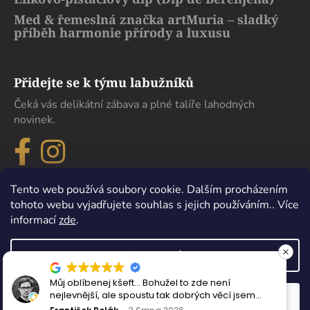
Med & řemeslná značka artMuria – sladký
příběh harmonie přírody a luxusu
Přidejte se k týmu labužníků
Čeká vás delikátní zábava a plné talíře lahodných
novinek.
Tento web používá soubory cookie. Dalším procházením
tohoto webu vyjadřujete souhlas s jejich používáním.. Více
informací
zde
.
Nastavení
de není
Maximální spokojenost, sehnal jsem
Vytvořil Shoptet
ch věcí jsem
která se nikde jinde v Čechách sehn
Odmítnout
Souhlasím
Copyright 2026
eDelikatesy
. Všechna práva vyhrazena.
.
Perfektně zabaleno i doručeno. Děku