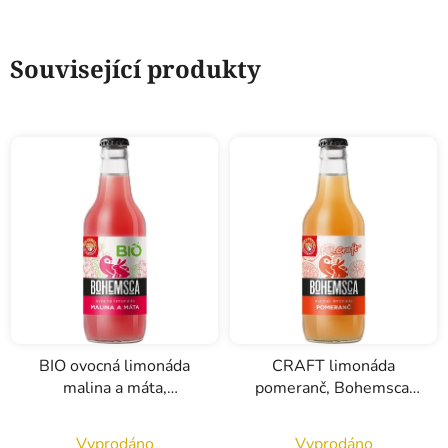
Související produkty
BIO ovocná limonáda
CRAFT limonáda
malina a máta,
pomeranč, Bohemsca,
Bohemsca, 0,33l
0,33l
Vyprodáno
Vyprodáno