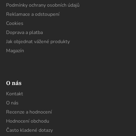
í
p
Podmínky ochrany osobních údajů
r
Reklamace a odstoupení
v
k
Cookies
y
Doprava a platba
v
Jak objednat vážené produkty
ý
p
Magazín
i
s
u
O nás
Kontakt
O nás
Recenze a hodnocení
Hodnocení obchodu
Často kladené dotazy