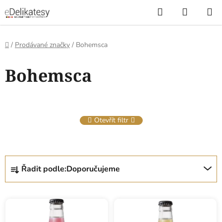
Přejít
Hledat
NÁKUP
na
KOŠÍK
obsah
Domů
/
Prodávané značky
/
Bohemsca
V
Bohemsca
ý
p
i
s
Otevřít filtr
p
r
o
Ř
d
Řadit podle:
Doporučujeme
a
u
z
k
e
t
n
ů