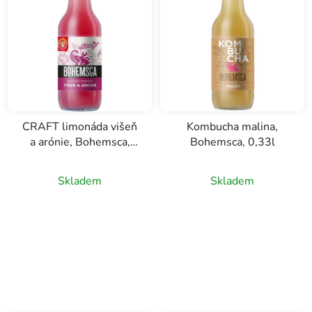
í
p
r
o
d
u
k
CRAFT limonáda višeň
Kombucha malina,
t
a arónie, Bohemsca,
Bohemsca, 0,33l
ů
0,33l
Skladem
Skladem