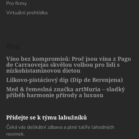
Pro firmy
Virtuální prohlídka
Blog
Víno bez kompromisů: Proč jsou vína z Pago
de Carraovejas skvělou volbou pro lidi s
nízkohistaminovou dietou
Lilkovo-pistáciový dip (Dip de Berenjena)
Med & řemeslná značka artMuria – sladký
příběh harmonie přírody a luxusu
Přidejte se k týmu labužníků
Čeká vás delikátní zábava a plné talíře lahodných
novinek.