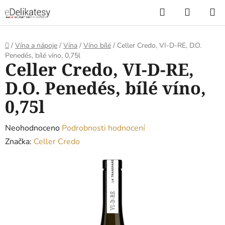
Přejít
Hledat
NÁKUP
na
KOŠÍK
obsah
Domů
/
Vína a nápoje
/
Vína
/
Víno bílé
/
Celler Credo, VI-D-RE, D.O.
Penedés, bílé víno, 0,75l
Celler Credo, VI-D-RE,
D.O. Penedés, bílé víno,
0,75l
Průměrné
Neohodnoceno
Podrobnosti hodnocení
hodnocení
Značka:
Celler Credo
produktu
je
0,0
z
5
hvězdiček.