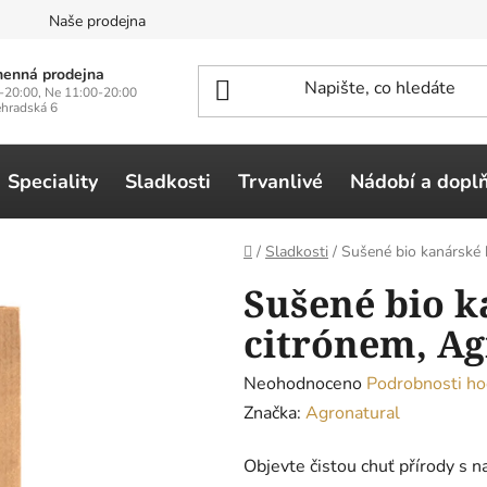
n
Naše prodejna
enná prodejna
-20:00, Ne 11:00-20:00
ehradská 6
Speciality
Sladkosti
Trvanlivé
Nádobí a dopl
Domů
/
Sladkosti
/
Sušené bio kanárské 
Sušené bio k
citrónem, Ag
Průměrné
Neohodnoceno
Podrobnosti ho
hodnocení
Značka:
Agronatural
produktu
Objevte čistou chuť přírody s
je