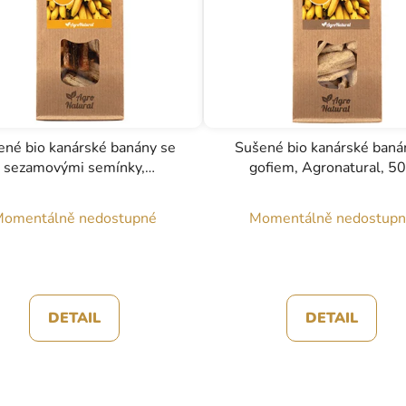
ené bio kanárské banány se
Sušené bio kanárské baná
sezamovými semínky,
gofiem, Agronatural, 5
Agronatural, 50g
omentálně nedostupné
Momentálně nedostup
DETAIL
DETAIL