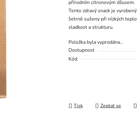
přírodním citronovým džusem.
0,0
Tento zdravý snack je vyrobený 
z
šetrně sušeny při nízkých teplot
5
sladkost a strukturu.
hvězdiček.
Položka byla vyprodána…
Dostupnost
Kód:
Tisk
Zeptat se