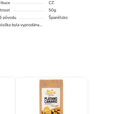
ribuce
CZ
tnost
50g
ě původu
Španělsko
oložka byla vyprodána…