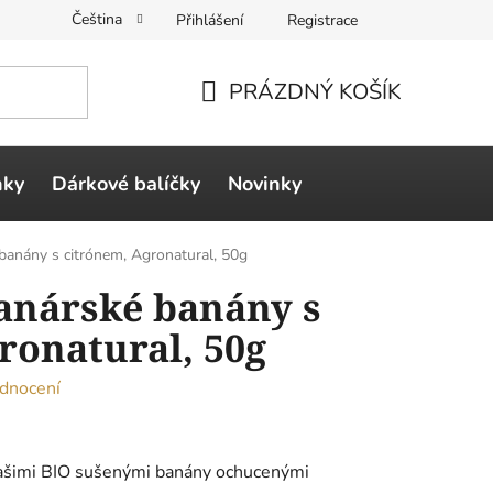
Čeština
Přihlášení
Registrace
PRÁZDNÝ KOŠÍK
NÁKUPNÍ
KOŠÍK
ňky
Dárkové balíčky
Novinky
banány s citrónem, Agronatural, 50g
anárské banány s
ronatural, 50g
dnocení
 našimi BIO sušenými banány ochucenými