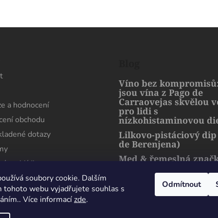
s
Blog
t
Víno bez kompromisů:
jsou vína z Pago de
Carraovejas skvělou 
e a hodnocení
pro lidi s
ení obchodu
nízkohistaminovou di
kladené dotazy
Lilkovo-pistáciový dip
de Berenjena)
rmy
Med & řemeslná znač
ní prohlídka
artMuria – sladký pří
harmonie přírody a l
oužívá soubory cookie. Dalším
Odmítnout
 tohoto webu vyjadřujete souhlas s
váním.. Více informací
zde
.
mální spokojenost, sehnal jsem zde lahev
Dobrý 