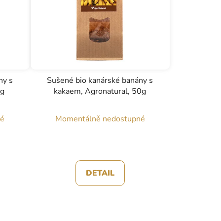
ny s
Sušené bio kanárské banány s
0g
kakaem, Agronatural, 50g
né
Momentálně nedostupné
DETAIL