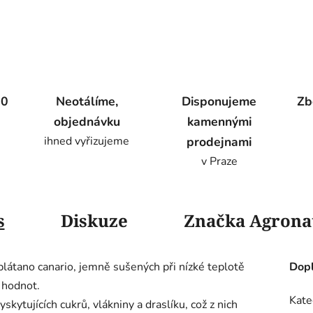
00
Neotálíme,
Disponujeme
Zb
objednávku
kamennými
ihned vyřizujeme
prodejnami
v Praze
s
Diskuze
Značka
Agrona
plátano canario, jemně sušených při nízké teplotě
Dopl
h hodnot.
Kate
kytujících cukrů, vlákniny a draslíku, což z nich