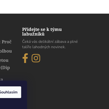
Přidejte se k týmu
labužníků
 Proč
Čeká vás delikátní zábava a plné
talíře lahodných novinek.
volbou
etou
 (Dip
ka
běh
uxusu
Souhlasím
den. Pokud chodíme s moji paní na
V Sabores