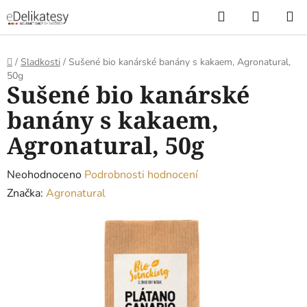
Přejít
Hledat
NÁKUP
na
KOŠÍK
obsah
Domů
/
Sladkosti
/
Sušené bio kanárské banány s kakaem, Agronatural,
50g
Sušené bio kanárské
banány s kakaem,
Agronatural, 50g
Průměrné
Neohodnoceno
Podrobnosti hodnocení
hodnocení
Značka:
Agronatural
produktu
je
0,0
z
5
hvězdiček.