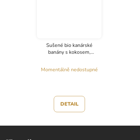
Sušené bio kanárské
banány s kokosem,
Agronatural, 50g
Momentálně nedostupné
DETAIL
Z
á