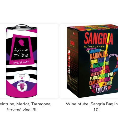
intube, Merlot, Tarragona,
Wineintube, Sangria Bag in
červené víno, 3l
10l