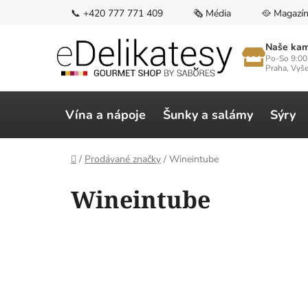
Přejít
📞 +420 777 771 409
🗞️ Média
🥘 Magazí
na
obsah
Naše kam
Po-So 9:00
Praha, Vyš
Vína a nápoje
Šunky a salámy
Sýry
Domů
/
Prodávané značky
/
Wineintube
V
Wineintube
ý
p
i
s
p
r