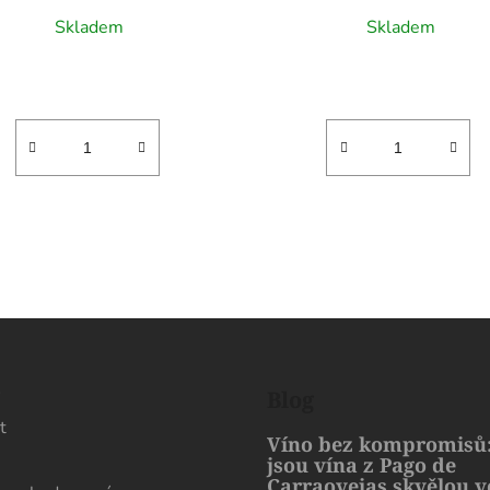
Skladem
Skladem
O
v
l
á
d
s
Blog
a
t
c
Víno bez kompromisů:
í
jsou vína z Pago de
p
Carraovejas skvělou 