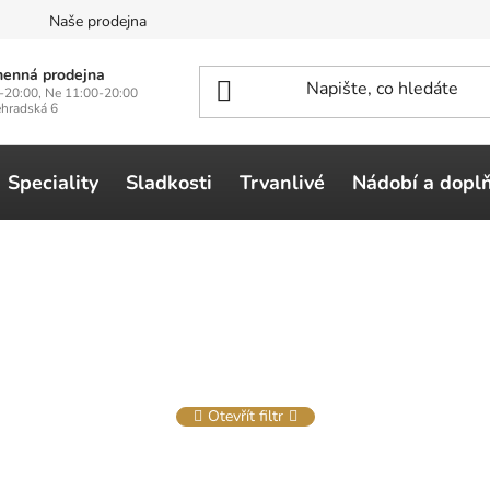
n
Naše prodejna
enná prodejna
-20:00, Ne 11:00-20:00
ehradská 6
Speciality
Sladkosti
Trvanlivé
Nádobí a dopl
Otevřít filtr