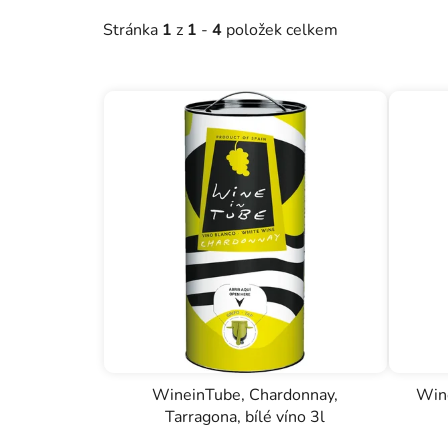
o
Stránka
1
z
1
-
4
položek celkem
d
u
k
t
ů
WineinTube, Chardonnay,
Wine
Tarragona, bílé víno 3l