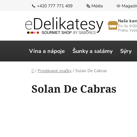
Přejít
📞 +420 777 771 409
🗞️ Média
🥘 Magazí
na
obsah
Naše kam
Po-So 9:00
Praha, Vyš
Vína a nápoje
Šunky a salámy
Sýry
Domů
/
Prodávané značky
/
Solan De Cabras
V
Solan De Cabras
ý
p
i
s
p
r