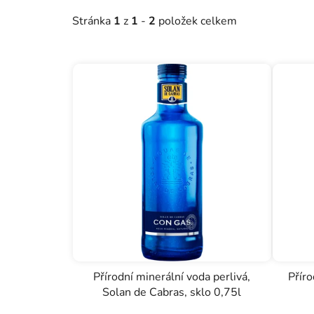
o
Stránka
1
z
1
-
2
položek celkem
d
u
k
t
ů
Přírodní minerální voda perlivá,
Příro
Solan de Cabras, sklo 0,75l