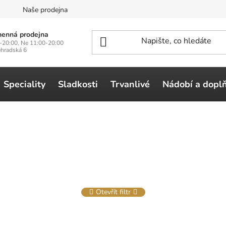
n
Naše prodejna
enná prodejna
-20:00, Ne 11:00-20:00
ehradská 6
Speciality
Sladkosti
Trvanlivé
Nádobí a dopl
Otevřít filtr