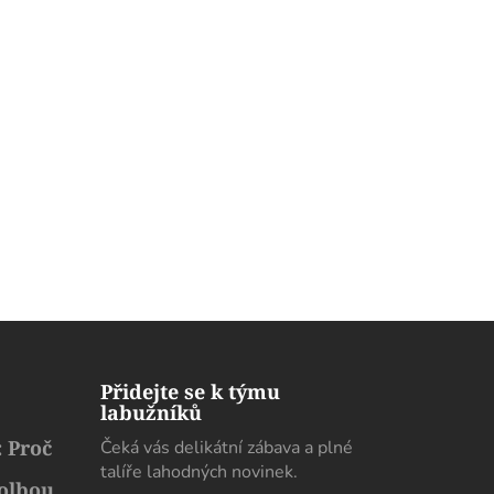
Přidejte se k týmu
labužníků
 Proč
Čeká vás delikátní zábava a plné
talíře lahodných novinek.
volbou