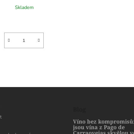
Skladem
O
v
l
á
d
s
Blog
a
t
c
Víno bez kompromisů:
í
jsou vína z Pago de
p
Carraovejas skvělou 