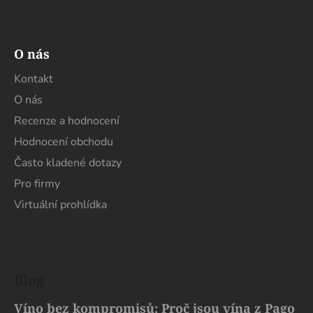
s
u
O nás
Kontakt
O nás
Recenze a hodnocení
Hodnocení obchodu
Často kladené dotazy
Pro firmy
Virtuální prohlídka
Blog
Víno bez kompromisů: Proč jsou vína z Pago