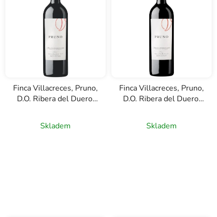
í
p
r
o
d
u
k
Finca Villacreces, Pruno,
Finca Villacreces, Pruno,
t
D.O. Ribera del Duero,
D.O. Ribera del Duero,
ů
červené víno, 0,75l
červené víno, 1,5l
Skladem
Skladem