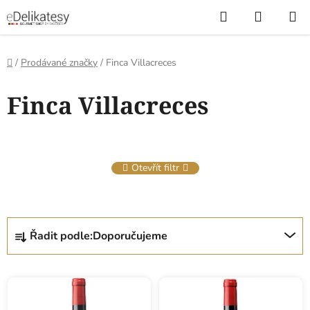
Přejít
Hledat
NÁKUP
na
KOŠÍK
obsah
Domů
/
Prodávané značky
/
Finca Villacreces
V
Finca Villacreces
ý
p
i
s
Otevřít filtr
p
r
o
Ř
d
Řadit podle:
Doporučujeme
a
u
z
k
e
t
n
ů