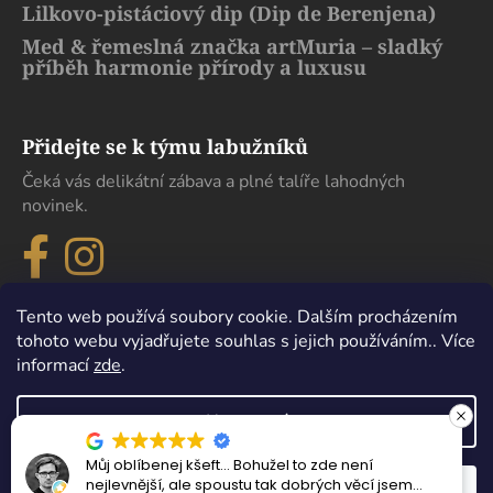
Lilkovo-pistáciový dip (Dip de Berenjena)
Med & řemeslná značka artMuria – sladký
příběh harmonie přírody a luxusu
Přidejte se k týmu labužníků
Čeká vás delikátní zábava a plné talíře lahodných
novinek.
Tento web používá soubory cookie. Dalším procházením
tohoto webu vyjadřujete souhlas s jejich používáním.. Více
informací
zde
.
Nastavení
Můj oblíbenej kšeft… Bohužel to zde není
Vytvořil Shoptet
nejlevnější, ale spoustu tak dobrých věcí jsem
Odmítnout
Souhlasím