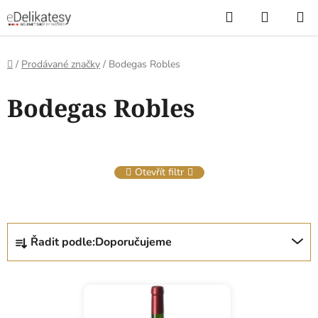
Přejít
Hledat
NÁKUP
na
KOŠÍK
obsah
Domů
/
Prodávané značky
/
Bodegas Robles
V
Bodegas Robles
ý
p
i
s
Otevřít filtr
p
r
o
Ř
d
Řadit podle:
Doporučujeme
a
u
z
k
e
t
n
ů