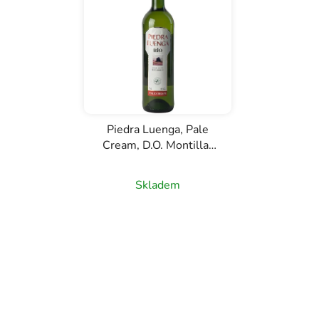
í
p
r
o
d
u
k
Piedra Luenga, Pale
t
Cream, D.O. Montilla-
ů
Moriles, bílé víno, 0,75l
Skladem