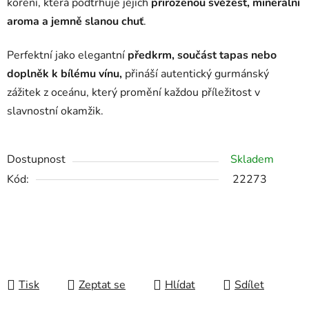
koření, která podtrhuje jejich
přirozenou svěžest, minerální
aroma a jemně slanou chuť
.
Perfektní jako elegantní
předkrm, součást tapas nebo
doplněk k bílému vínu,
přináší autentický gurmánský
zážitek z oceánu, který promění každou příležitost v
slavnostní okamžik.
Dostupnost
Skladem
Kód:
22273
Tisk
Zeptat se
Hlídat
Sdílet