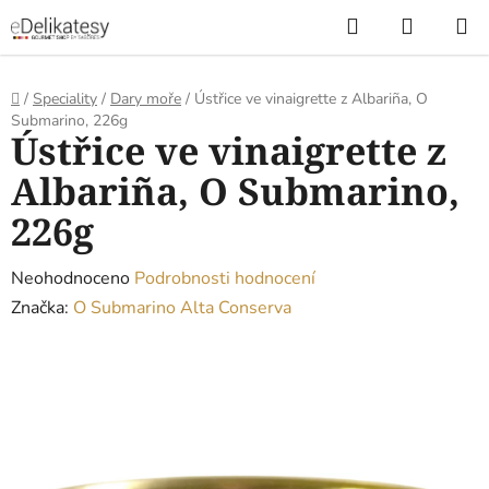
Přejít
Hledat
NÁKUP
na
KOŠÍK
obsah
Domů
/
Speciality
/
Dary moře
/
Ústřice ve vinaigrette z Albariña, O
Submarino, 226g
Ústřice ve vinaigrette z
Albariña, O Submarino,
226g
Průměrné
Neohodnoceno
Podrobnosti hodnocení
hodnocení
Značka:
O Submarino Alta Conserva
produktu
je
0,0
z
5
hvězdiček.