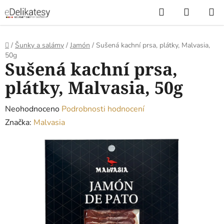
Přejít
Hledat
NÁKUP
na
KOŠÍK
obsah
Domů
/
Šunky a salámy
/
Jamón
/
Sušená kachní prsa, plátky, Malvasia,
50g
Sušená kachní prsa,
plátky, Malvasia, 50g
Průměrné
Neohodnoceno
Podrobnosti hodnocení
hodnocení
Značka:
Malvasia
produktu
je
0,0
z
5
hvězdiček.