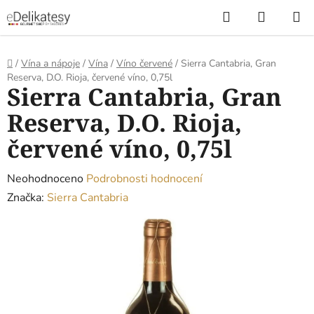
Přejít
Hledat
NÁKUP
na
KOŠÍK
obsah
Domů
/
Vína a nápoje
/
Vína
/
Víno červené
/
Sierra Cantabria, Gran
Reserva, D.O. Rioja, červené víno, 0,75l
Sierra Cantabria, Gran
Reserva, D.O. Rioja,
červené víno, 0,75l
Průměrné
Neohodnoceno
Podrobnosti hodnocení
hodnocení
Značka:
Sierra Cantabria
produktu
je
0,0
z
5
hvězdiček.