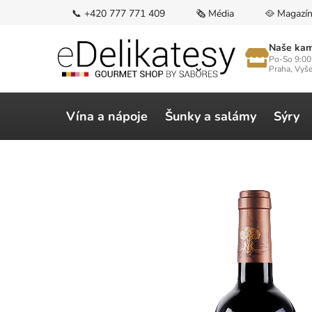
Přejít
📞 +420 777 771 409
🗞️ Média
🥘 Magazí
na
obsah
Naše kam
Po-So 9:00
Praha, Vyš
Vína a nápoje
Šunky a salámy
Sýry