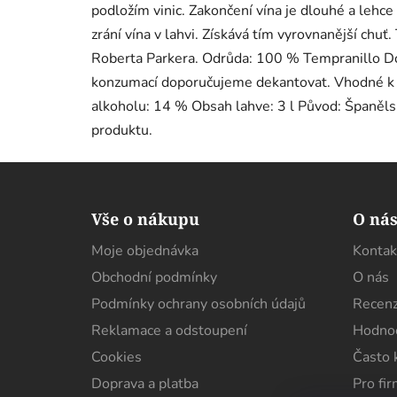
podložím vinic. Zakončení vína je dlouhé a lehce
zrání vína v lahvi. Získává tím vyrovnanější chu
Roberta Parkera. Odrůda: 100 % Tempranillo Do
konzumací doporučujeme dekantovat. Vhodné k
alkoholu: 14 % Obsah lahve: 3 l Původ: Španěl
produktu.
Z
á
Vše o nákupu
O ná
p
Moje objednávka
Kontak
a
Obchodní podmínky
O nás
t
í
Podmínky ochrany osobních údajů
Recenz
Reklamace a odstoupení
Hodnoc
Cookies
Často 
Doprava a platba
Pro fi