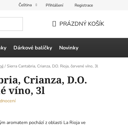
Čeština
Přihlášení
Registrace
PRÁZDNÝ KOŠÍK
NÁKUPNÍ
KOŠÍK
ňky
Dárkové balíčky
Novinky
né
/
Sierra Cantabria, Crianza, D.O. Rioja, červené víno, 3l
ria, Crianza, D.O.
é víno, 3l
dnocení
ým aromatem pochází z oblasti La Rioja ve