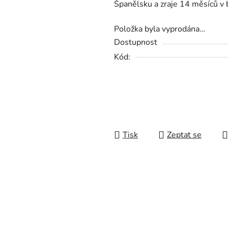
Španělsku a zraje 14 měsíců v 
0,0
z
Položka byla vyprodána…
5
Dostupnost
hvězdiček.
Kód:
Tisk
Zeptat se