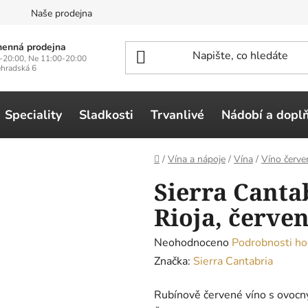
n
Naše prodejna
enná prodejna
-20:00, Ne 11:00-20:00
ehradská 6
Speciality
Sladkosti
Trvanlivé
Nádobí a dopl
Domů
/
Vína a nápoje
/
Vína
/
Víno červe
Sierra Cantab
Rioja, červen
Průměrné
Neohodnoceno
Podrobnosti ho
hodnocení
Značka:
Sierra Cantabria
produktu
Rubínově červené víno s ovocn
je