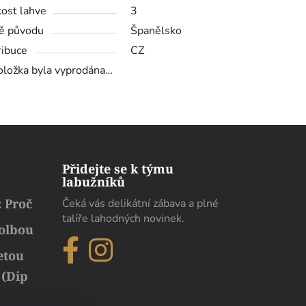
kost lahve
3
ě původu
Španělsko
ribuce
CZ
oložka byla vyprodána…
Přidejte se k týmu
labužníků
 Proč
Čeká vás delikátní zábava a plné
talíře lahodných novinek.
volbou
etou
 (Dip