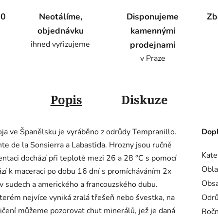
00
Neotálíme,
Disponujeme
Zb
objednávku
kamennými
ihned vyřizujeme
prodejnami
v Praze
Popis
Diskuze
ioja ve Španělsku je vyráběno z odrůdy Tempranillo.
Dopl
nte de la Sonsierra a Labastida. Hrozny jsou ručně
Kate
mentaci dochází při teplotě mezi 26 a 28 °C s pomocí
Obla
ází k maceraci po dobu 16 dní s promícháváním 2x
Obsa
 v sudech a amerického a francouzského dubu.
erém nejvíce vyniká zralá třešeň nebo švestka, na
Odr
ličení můžeme pozorovat chuť minerálů, jež je daná
Ročn