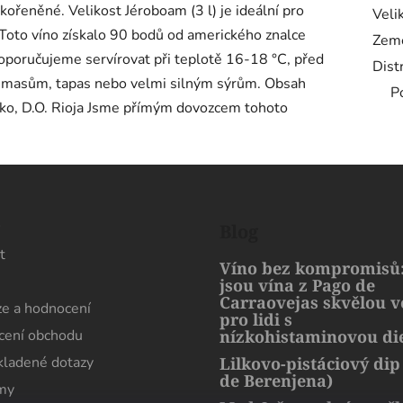
 kořeněné. Velikost Jéroboam (3 l) je ideální pro
Veli
ť. Toto víno získalo 90 bodů od amerického znalce
Zem
poručujeme servírovat při teplotě 16-18 °C, před
Dist
 masům, tapas nebo velmi silným sýrům. Obsah
P
sko, D.O. Rioja Jsme přímým dovozcem tohoto
s
Blog
t
Víno bez kompromisů:
jsou vína z Pago de
Carraovejas skvělou 
e a hodnocení
pro lidi s
ení obchodu
nízkohistaminovou di
kladené dotazy
Lilkovo-pistáciový dip
de Berenjena)
rmy