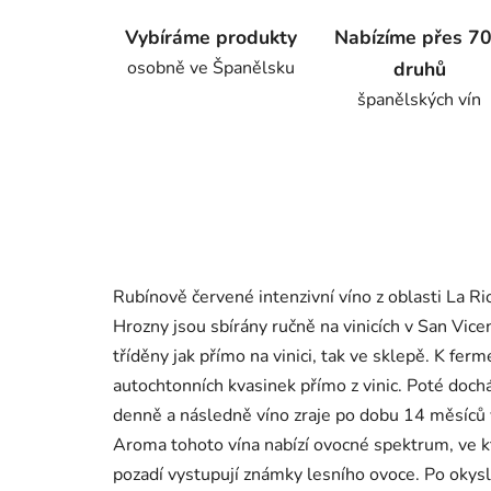
Vybíráme produkty
Nabízíme přes 7
osobně ve Španělsku
druhů
španělských vín
Rubínově červené intenzivní víno z oblasti La R
Hrozny jsou sbírány ručně na vinicích v San Vice
tříděny jak přímo na vinici, tak ve sklepě. K fer
autochtonních kvasinek přímo z vinic. Poté doch
denně a následně víno zraje po dobu 14 měsíců
Aroma tohoto vína nabízí ovocné spektrum, ve kt
pozadí vystupují známky lesního ovoce. Po okys