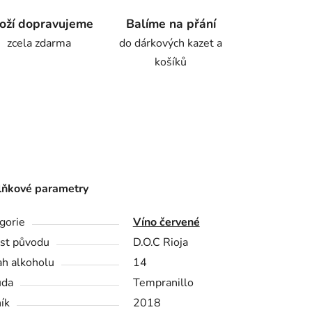
oží dopravujeme
Balíme na přání
zcela zdarma
do dárkových kazet a
košíků
ňkové parametry
gorie
Víno červené
st původu
D.O.C Rioja
h alkoholu
14
ůda
Tempranillo
ík
2018