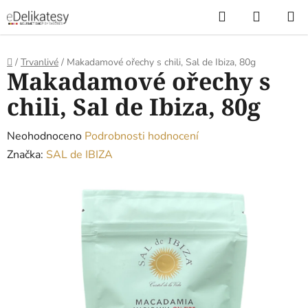
Přejít
Hledat
NÁKUP
na
KOŠÍK
obsah
Domů
/
Trvanlivé
/
Makadamové ořechy s chili, Sal de Ibiza, 80g
Makadamové ořechy s
chili, Sal de Ibiza, 80g
Průměrné
Neohodnoceno
Podrobnosti hodnocení
hodnocení
Značka:
SAL de IBIZA
produktu
je
0,0
z
5
hvězdiček.