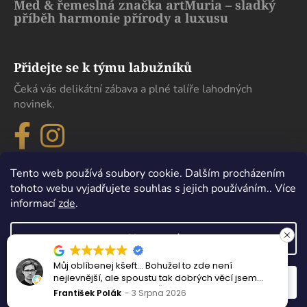
Med & řemeslná značka artMuria – sladký
příběh harmonie přírody a luxusu
Přidejte se k týmu labužníků
Čeká vás delikátní zábava a plné talíře lahodných
novinek.
Tento web používá soubory cookie. Dalším procházením
tohoto webu vyjadřujete souhlas s jejich používáním.. Více
informací
zde
.
Nastavení
Můj oblíbenej kšeft… Bohužel to zde není
Vytvořil Shoptet
nejlevnější, ale spoustu tak dobrých věcí jsem
Odmítnout
Souhlasím
Copyright 2026
eDelikatesy
. Všechna práva vyhrazena.
nejedl ani v samotném Španělsku.
František Polák
3 Srpna 2026
Upravit nastavení cookies