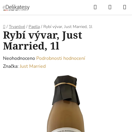
Přejít
Hledat
NÁKUP
na
KOŠÍK
obsah
Domů
/
Trvanlivé
/
Paella
/
Rybí vývar, Just Married, 1l
Rybí vývar, Just
Married, 1l
Průměrné
Neohodnoceno
Podrobnosti hodnocení
hodnocení
Značka:
Just Married
produktu
je
0,0
z
5
hvězdiček.