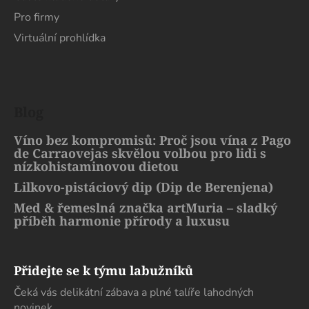
Pro firmy
Virtuální prohlídka
Blog
Víno bez kompromisů: Proč jsou vína z Pago
de Carraovejas skvělou volbou pro lidi s
nízkohistaminovou dietou
Lilkovo-pistáciový dip (Dip de Berenjena)
Med & řemeslná značka artMuria – sladký
příběh harmonie přírody a luxusu
Přidejte se k týmu labužníků
Čeká vás delikátní zábava a plné talíře lahodných
novinek.