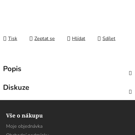
Tisk
Zeptat se
Hlídat
Sdílet
Popis
Diskuze
Z
á
Vše o nákupu
p
a
Moje objednávka
t