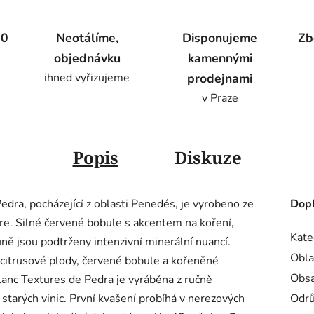
00
Neotálíme,
Disponujeme
Zb
objednávku
kamennými
ihned vyřizujeme
prodejnami
v Praze
Popis
Diskuze
edra, pocházející z oblasti Penedés, je vyrobeno ze
Dopl
re. Silné červené bobule s akcentem na koření,
Kate
ě jsou podtrženy intenzivní minerální nuancí.
Obla
 citrusové plody, červené bobule a kořeněné
Obsa
anc Textures de Pedra je vyráběna z ručně
 starých vinic. První kvašení probíhá v nerezových
Odr