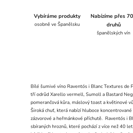
Vybíráme produkty
Nabízíme přes 7
osobně ve Španělsku
druhů
španělských vín
Bílé šumivé víno Raventós i Blanc Textures de P
tří odrůd Xarello vermell, Sumoll a Bastard Neg
pomerančová kůra, máslový toast a květinové vůn
Široká chuť, která nabízí hluboce koncentrované
zázvorové a heřmánkové příchutě. Raventós i Bl
sbíraných hroznů, které pochází z více než 40 let