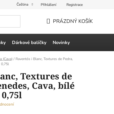
Čeština
Přihlášení
Registrace
PRÁZDNÝ KOŠÍK
NÁKUPNÍ
KOŠÍK
ňky
Dárkové balíčky
Novinky
a (Cava)
/
Raventós i Blanc, Textures de Pedra,
 0,75l
lanc, Textures de
enedes, Cava, bílé
0,75l
dnocení