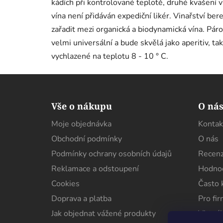
kádích při kontrolované teplotě, druhé kvašení v
vína není přidáván expediční likér. Vinařství ber
zařadit mezi organická a biodynamická vína. Pár
velmi universální a bude skvělá jako aperitiv, t
vychlazené na teplotu 8 - 10 ° C.
Z
á
Vše o nákupu
O ná
p
Moje objednávka
Kontak
a
Obchodní podmínky
O nás
t
í
Podmínky ochrany osobních údajů
Recenz
Reklamace a odstoupení
Hodnoc
Cookies
Často 
Doprava a platba
Pro fi
Jak objednat vážené produkty
Virtuál