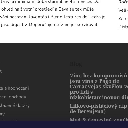
 lahvi a minimální doba stárnutí je 48 měsíce. Do
Ročn
e ohled na životní prostředí a Cava se tak může
Veli
ování potravin Raventós i Blanc Textures de Pedra je
Zem
ak jako digestiv. Doporučujeme Vám jej servírovat
Dist
s
Blog
t
Víno bez kompromisů:
jsou vína z Pago de
Carraovejas skvělou 
e a hodnocení
pro lidi s
ení obchodu
nízkohistaminovou di
kladené dotazy
Lilkovo-pistáciový dip
de Berenjena)
rmy
Med & řemeslná znač
ní prohlídka
artMuria – sladký pří