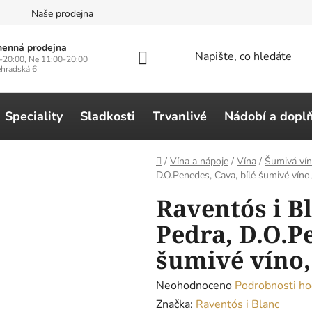
n
Naše prodejna
enná prodejna
-20:00, Ne 11:00-20:00
ehradská 6
Speciality
Sladkosti
Trvanlivé
Nádobí a dopl
Domů
/
Vína a nápoje
/
Vína
/
Šumivá vín
D.O.Penedes, Cava, bílé šumivé víno,
Raventós i B
Pedra, D.O.P
šumivé víno, 
Průměrné
Neohodnoceno
Podrobnosti ho
hodnocení
Značka:
Raventós i Blanc