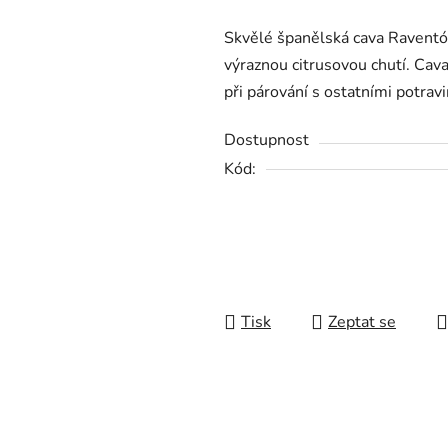
produktu
Skvělé španělská cava Raventós 
je
výraznou citrusovou chutí. Cava
0,0
při párování s ostatními potrav
z
5
Dostupnost
hvězdiček.
Kód:
Tisk
Zeptat se