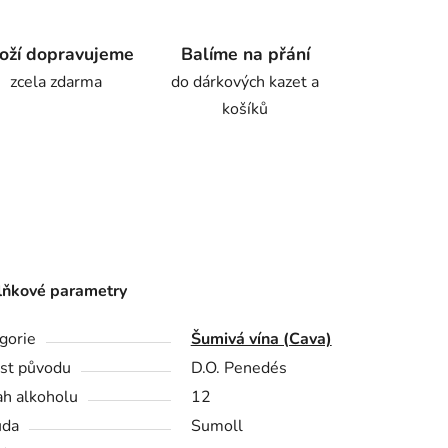
oží dopravujeme
Balíme na přání
zcela zdarma
do dárkových kazet a
košíků
ňkové parametry
gorie
Šumivá vína (Cava)
st původu
D.O. Penedés
h alkoholu
12
ůda
Sumoll