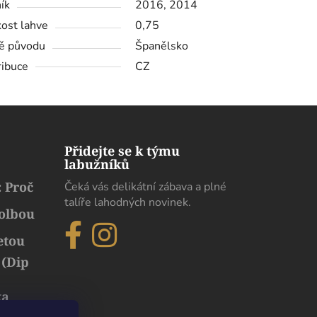
ík
2016, 2014
kost lahve
0,75
ě původu
Španělsko
ribuce
CZ
Přidejte se k týmu
labužníků
 Proč
Čeká vás delikátní zábava a plné
talíře lahodných novinek.
volbou
etou
 (Dip
ka
běh