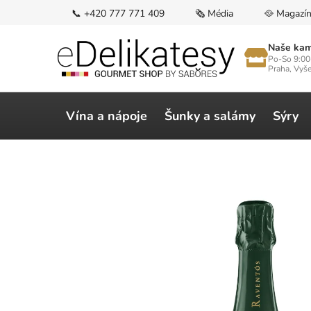
Přejít
📞 +420 777 771 409
🗞️ Média
🥘 Magazí
na
obsah
Naše kam
Po-So 9:00
Praha, Vyš
Vína a nápoje
Šunky a salámy
Sýry