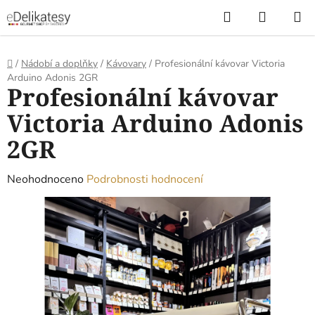
Přejít
Hledat
NÁKUP
na
KOŠÍK
obsah
Domů
/
Nádobí a doplňky
/
Kávovary
/
Profesionální kávovar Victoria
Arduino Adonis 2GR
Profesionální kávovar
Victoria Arduino Adonis
2GR
Průměrné
Neohodnoceno
Podrobnosti hodnocení
hodnocení
produktu
je
0,0
z
5
hvězdiček.