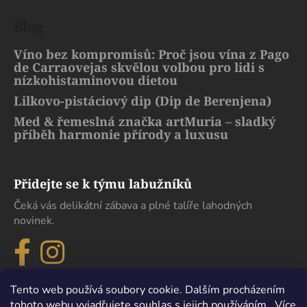
Blog
Víno bez kompromisů: Proč jsou vína z Pago
de Carraovejas skvělou volbou pro lidi s
nízkohistaminovou dietou
Lilkovo-pistáciový dip (Dip de Berenjena)
Med & řemeslná značka artMuria – sladký
příběh harmonie přírody a luxusu
Přidejte se k týmu labužníků
Čeká vás delikátní zábava a plné talíře lahodných
novinek.
Tento web používá soubory cookie. Dalším procházením
tohoto webu vyjadřujete souhlas s jejich používáním.. Více