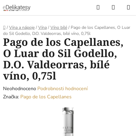
Přejít
Hledat
NÁKUP
na
KOŠÍK
obsah
Domů
/
Vína a nápoje
/
Vína
/
Víno bílé
/
Pago de los Capellanes, O Luar
do Sil Godello, D.O. Valdeorras, bílé víno, 0,75l
Pago de los Capellanes,
O Luar do Sil Godello,
D.O. Valdeorras, bílé
víno, 0,75l
Průměrné
Neohodnoceno
Podrobnosti hodnocení
hodnocení
Značka:
Pago de los Capellanes
produktu
je
0,0
z