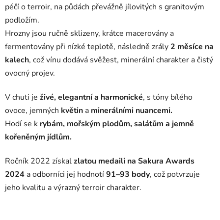
péčí o terroir, na půdách převážně jílovitých s granitovým
podložím.
Hrozny jsou ručně sklizeny, krátce macerovány a
fermentovány při nízké teplotě, následně zrály
2 měsíce na
kalech
, což vínu dodává svěžest, minerální charakter a čistý
ovocný projev.
V chuti je
živé, elegantní a harmonické
, s tóny bílého
ovoce, jemných
květin
a
minerálními nuancemi.
Hodí se k
rybám, mořským plodům, salátům a jemně
kořeněným jídlům.
Ročník 2022 získal
zlatou medaili na Sakura Awards
2024
a odborníci jej hodnotí
91–93 body
, což potvrzuje
jeho kvalitu a výrazný terroir charakter.