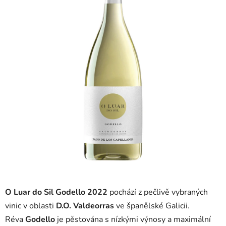
5
hvězdiček.
O Luar do Sil Godello 2022
pochází z pečlivě vybraných
vinic v oblasti
D.O. Valdeorras
ve španělské Galicii.
Réva
Godello
je pěstována s nízkými výnosy a maximální