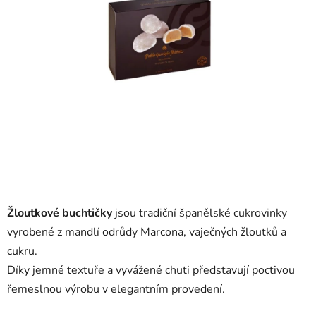
Žloutkové buchtičky
jsou
tradiční
španělské
cukrovinky
vyrobené
z
mandlí
odrůdy
Marcona,
vaječných
žloutků
a
cukru.
Díky
jemné
textuře
a
vyvážené
chuti
představují
poctivou
řemeslnou
výrobu
v
elegantním
provedení.