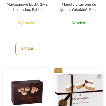
Marcipánové buchtičky s
Mandle v turrónu de
čokoládou, Pablo
Jijona a čokoládě, Pablo
Garrigo Ibaňez, 200g
Garrigos Ibanez, 120g
Vyprodáno
Skladem
DETAIL
TIP