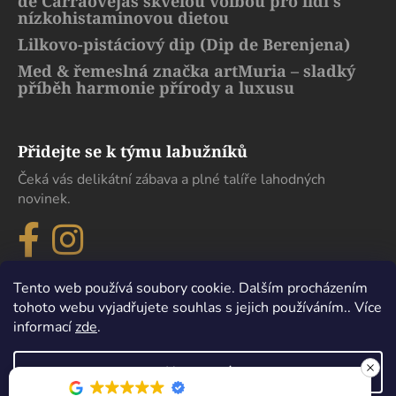
de Carraovejas skvělou volbou pro lidi s
nízkohistaminovou dietou
Lilkovo-pistáciový dip (Dip de Berenjena)
Med & řemeslná značka artMuria – sladký
příběh harmonie přírody a luxusu
Přidejte se k týmu labužníků
Čeká vás delikátní zábava a plné talíře lahodných
novinek.
Tento web používá soubory cookie. Dalším procházením
tohoto webu vyjadřujete souhlas s jejich používáním.. Více
informací
zde
.
Nastavení