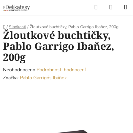
Přejít
Hledat
NÁKUP
na
KOŠÍK
obsah
Domů
/
Sladkosti
/
Žloutkové buchtičky, Pablo Garrigo Ibaňez, 200g
Žloutkové buchtičky,
Pablo Garrigo Ibaňez,
200g
Průměrné
Neohodnoceno
Podrobnosti hodnocení
hodnocení
Značka:
Pablo Garrigós Ibáñez
produktu
je
0,0
z
5
hvězdiček.